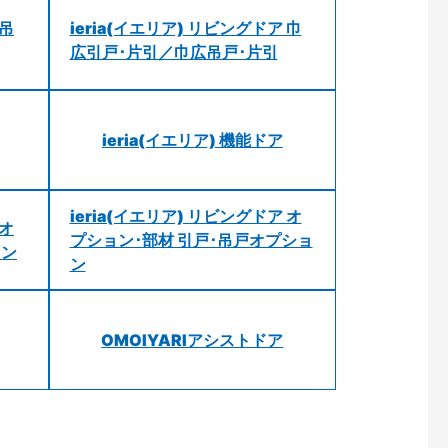
 吊
ieria(イエリア) リビングドア 巾
広引戸･片引／巾広吊戸･片引
ieria(イエリア) 機能ドア
ieria(イエリア) リビングドア オ
 オ
プション･部材 引戸･吊戸オプショ
ョン
ン
OMOIYARIアシストドア