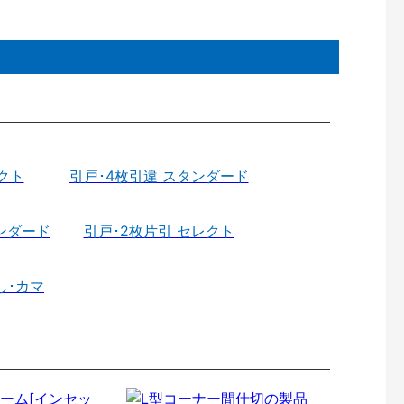
クト
引戸･4枚引違 スタンダード
ンダード
引戸･2枚片引 セレクト
し･カマ