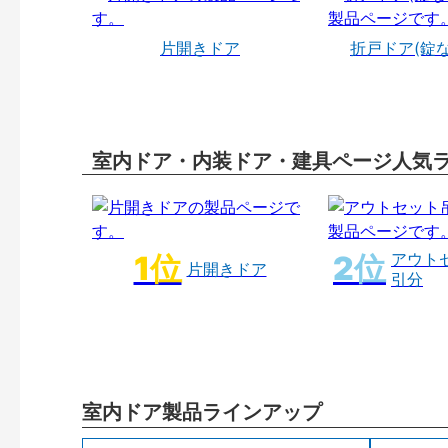
片開きドア
折戸ドア(錠
室内ドア・内装ドア・建具ページ人気
アウト
片開きドア
引分
室内ドア製品ラインアップ