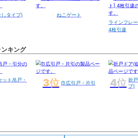
なしタイプ)
ねこゲート
ラインフレー
4枚引違
ランキング
セット吊戸・
折戸
巾広引戸・片引
プ)