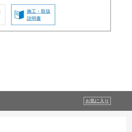
認
施工・取扱
説明書
お気に入り