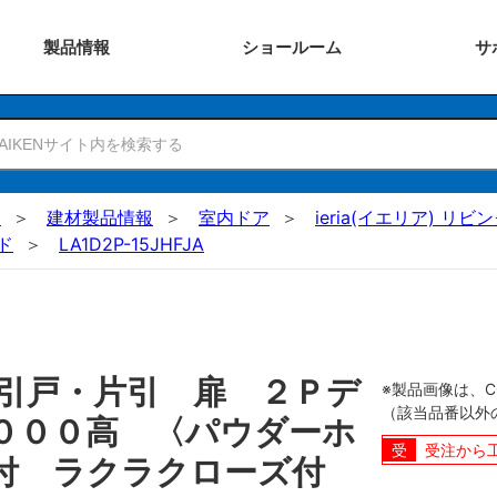
製品
情報
ショー
ルーム
サ
N
建材製品情報
室内ドア
ieria(イエリア) リビ
ド
LA1D2P-15JHFJA
引戸・片引 扉 ２Ｐデ
※製品画像は、
（該当品番以外
０００高 〈パウダーホ
受注から
付 ラクラクローズ付