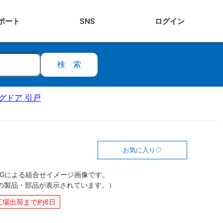
ポート
SNS
ログ
イン
検索
ングドア 引戸
お気に入り
CGによる組合せイメージ画像です。
の製品・部品が表示されています。）
工場出荷まで約6日