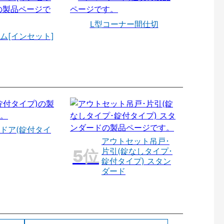
L型コーナー間仕切
ム[インセット]
ドア(錠付タイ
アウトセット吊戸･
片引(錠なしタイプ･
錠付タイプ) スタン
ダード