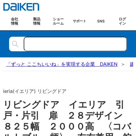
会社
製品
ショー
ログ
SNS
サポート
情報
情報
ルーム
イン
「ずっと ここちいいね」を実現する企業 DAIKEN
建
ieria(イエリア) リビングドア
リビングドア イエリア 引
戸・片引 扉 ２８デザイン
８２５幅 ２０００高 〈コバ