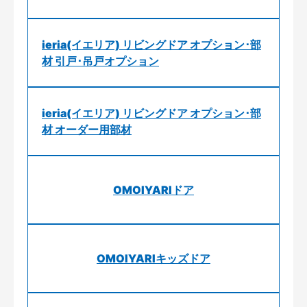
ieria(イエリア) リビングドア オプション･部
材 引戸･吊戸オプション
ieria(イエリア) リビングドア オプション･部
材 オーダー用部材
OMOIYARIドア
OMOIYARIキッズドア