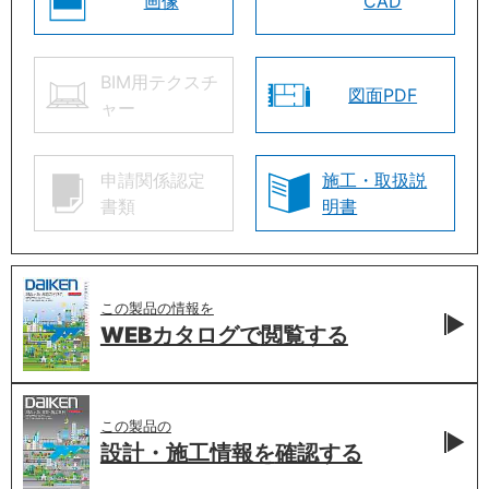
画像
CAD
BIM用テクスチ
図面PDF
ャー
申請関係認定
施工・取扱説
書類
明書
この製品の情報を
WEBカタログで
閲覧する
この製品の
設計・施工情報を
確認する