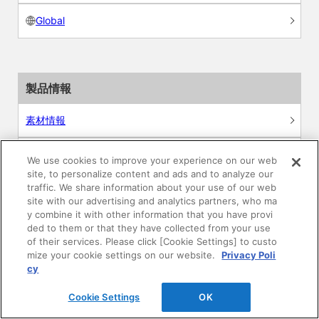
Global
製品情報
素材情報
建材製品情報 総合TOP
We use cookies to improve your experience on our web
site, to personalize content and ads and to analyze our
traffic. We share information about your use of our web
住宅向け
site with our advertising and analytics partners, who ma
y combine it with other information that you have provi
公共・商業施設向け
ded to them or that they have collected from your use
of their services. Please click [Cookie Settings] to custo
mize your cookie settings on our website.
Privacy Poli
リフォーム
cy
エンジニアリング情報
Cookie Settings
OK