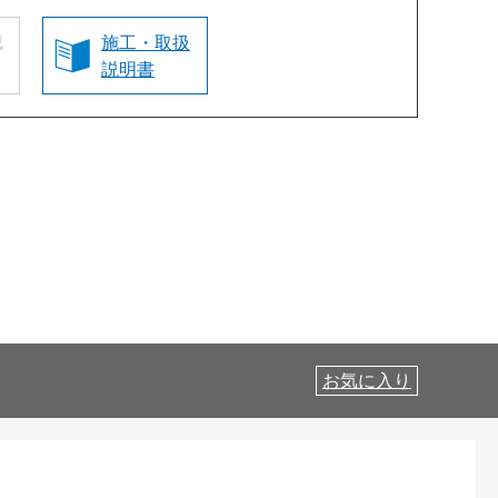
認
施工・取扱
説明書
お気に入り