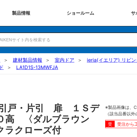
製品
情報
ショー
ルーム
サ
N
建材製品情報
室内ドア
ieria(イエリア) リビ
ド
LA1D1S-13MWFJA
引戸・片引 扉 １Ｓデ
※製品画像は、
（該当品番以外
０高 〈ダルブラウン
受注から
クラクローズ付