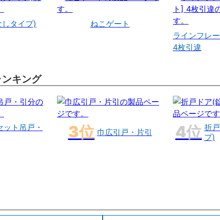
なしタイプ)
ねこゲート
ラインフレー
4枚引違
ランキング
セット吊戸・
折戸
巾広引戸・片引
プ)