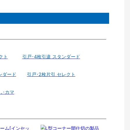
クト
引戸･4枚引違 スタンダード
ンダード
引戸･2枚片引 セレクト
し･カマ