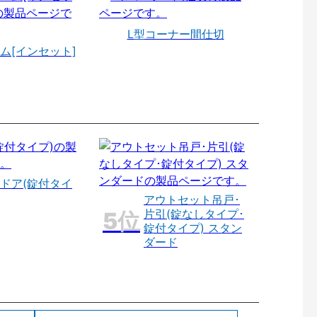
L型コーナー間仕切
ム[インセット]
ドア(錠付タイ
アウトセット吊戸･
片引(錠なしタイプ･
錠付タイプ) スタン
ダード