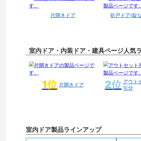
片開きドア
折戸ドア(錠
室内ドア・内装ドア・建具ページ人気
アウト
片開きドア
引分
室内ドア製品ラインアップ