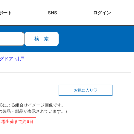
ポート
SNS
ログ
イン
検索
ングドア 引戸
お気に入り
CGによる組合せイメージ画像です。
の製品・部品が表示されています。）
工場出荷まで約6日