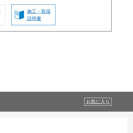
認
施工・取扱
説明書
お気に入り