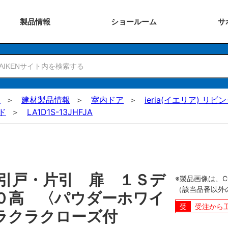
製品
情報
ショー
ルーム
サ
N
建材製品情報
室内ドア
ieria(イエリア) リビ
ド
LA1D1S-13JHFJA
引戸・片引 扉 １Ｓデ
※製品画像は、
（該当品番以外
０高 〈パウダーホワイ
受注から
ラクラクローズ付