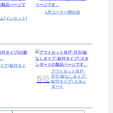
L型コーナー間仕切
ム[インセット]
ドア(錠付タイ
アウトセット吊戸･
片引(錠なしタイプ･
錠付タイプ) スタン
ダード