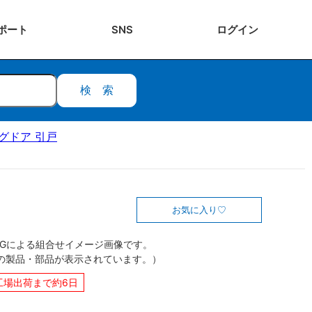
ポート
SNS
ログ
イン
検索
ングドア 引戸
お気に入り
CGによる組合せイメージ画像です。
の製品・部品が表示されています。）
工場出荷まで約6日