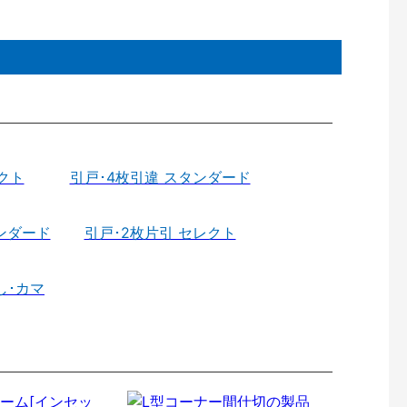
クト
引戸･4枚引違 スタンダード
ンダード
引戸･2枚片引 セレクト
し･カマ