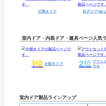
片開きドア
折戸ドア(錠
室内ドア・内装ドア・建具ページ人気
アウト
片開きドア
引分
室内ドア製品ラインアップ