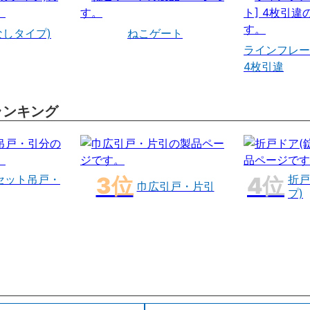
なしタイプ)
ねこゲート
ラインフレー
4枚引違
ランキング
セット吊戸・
折戸
巾広引戸・片引
プ)