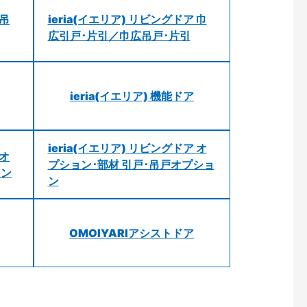
 吊
ieria(イエリア) リビングドア 巾
広引戸･片引／巾広吊戸･片引
ieria(イエリア) 機能ドア
ieria(イエリア) リビングドア オ
 オ
プション･部材 引戸･吊戸オプショ
ョン
ン
OMOIYARIアシストドア