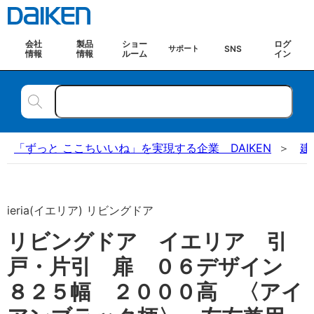
会社
製品
ショー
ログ
SNS
サポート
情報
情報
ルーム
イン
「ずっと ここちいいね」を実現する企業 DAIKEN
建
ieria(イエリア) リビングドア
リビングドア イエリア 引
戸・片引 扉 ０６デザイン
８２５幅 ２０００高 〈アイ