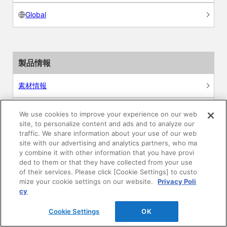
Global
製品情報
素材情報
建材製品情報 総合TOP
We use cookies to improve your experience on our web
site, to personalize content and ads and to analyze our
traffic. We share information about your use of our web
住宅向け
site with our advertising and analytics partners, who ma
y combine it with other information that you have provi
公共・商業施設向け
ded to them or that they have collected from your use
of their services. Please click [Cookie Settings] to custo
mize your cookie settings on our website.
Privacy Poli
リフォーム
cy
エンジニアリング情報
Cookie Settings
OK