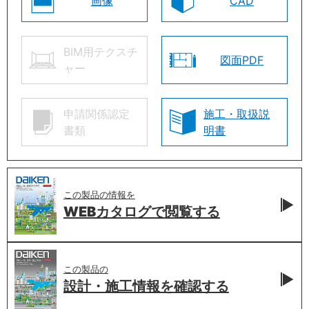
画像
CAD
BIM用テクスチ
図面PDF
ャー
申請関係認定
施工・取扱説
書類
明書
この製品の情報を
WEBカタログで
閲覧する
この製品の
設計・施工情報を
確認する