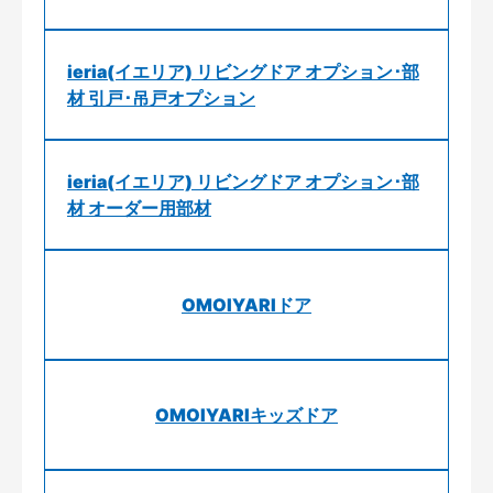
ieria(イエリア) リビングドア オプション･部
材 引戸･吊戸オプション
ieria(イエリア) リビングドア オプション･部
材 オーダー用部材
OMOIYARIドア
OMOIYARIキッズドア