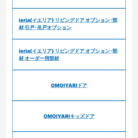
ieria(イエリア) リビングドア オプション･部
材 引戸･吊戸オプション
ieria(イエリア) リビングドア オプション･部
材 オーダー用部材
OMOIYARIドア
OMOIYARIキッズドア