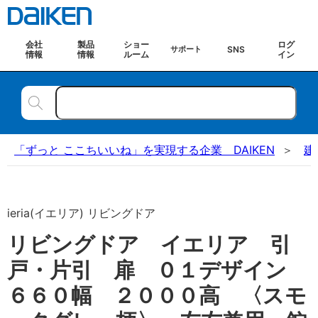
会社
製品
ショー
ログ
SNS
サポート
情報
情報
ルーム
イン
「ずっと ここちいいね」を実現する企業 DAIKEN
建
ieria(イエリア) リビングドア
リビングドア イエリア 引
戸・片引 扉 ０１デザイン
６６０幅 ２０００高 〈スモ