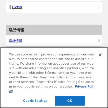
Global
製品情報
素材情報
建材製品情報 総合TOP
We use cookies to improve your experience on our web
site, to personalize content and ads and to analyze our
traffic. We share information about your use of our web
住宅向け
site with our advertising and analytics partners, who ma
y combine it with other information that you have provi
公共・商業施設向け
ded to them or that they have collected from your use
of their services. Please click [Cookie Settings] to custo
mize your cookie settings on our website.
Privacy Poli
リフォーム
cy
エンジニアリング情報
Cookie Settings
OK