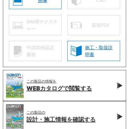
画像
CAD
BIM用テクスチ
図面PDF
ャー
申請関係認定
施工・取扱説
書類
明書
この製品の情報を
WEBカタログで
閲覧する
この製品の
設計・施工情報を
確認する