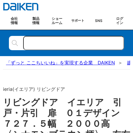
会社
製品
ショー
ログ
SNS
サポート
情報
情報
ルーム
イン
「ずっと ここちいいね」を実現する企業 DAIKEN
建
ieria(イエリア) リビングドア
リビングドア イエリア 引
戸・片引 扉 ０１デザイン
７２７．５幅 ２０００高