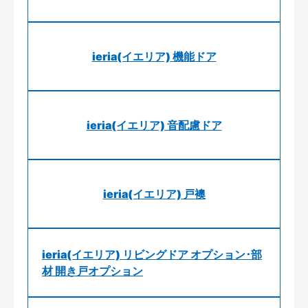
ieria(イエリア) 機能ドア
ieria(イエリア) 音配慮ドア
ieria(イエリア) 戸襖
ieria(イエリア) リビングドア オプション･部
材 開き戸オプション