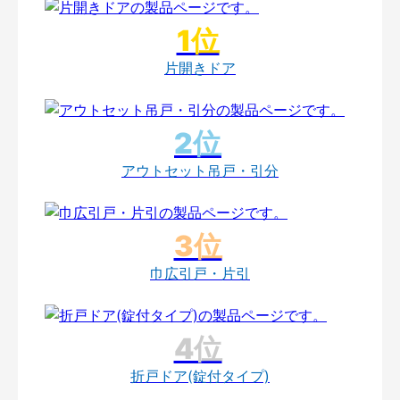
片開きドア
アウトセット吊戸・引分
巾広引戸・片引
折戸ドア(錠付タイプ)