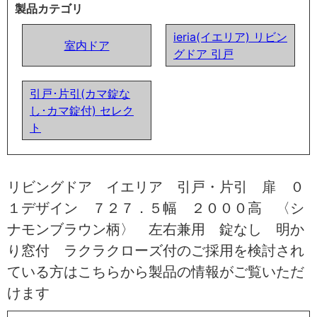
製品カテゴリ
ieria(イエリア) リビン
室内ドア
グドア 引戸
引戸･片引(カマ錠な
し･カマ錠付) セレク
ト
リビングドア イエリア 引戸・片引 扉 ０
１デザイン ７２７．５幅 ２０００高 〈シ
ナモンブラウン柄〉 左右兼用 錠なし 明か
り窓付 ラクラクローズ付のご採用を検討され
ている方はこちらから製品の情報がご覧いただ
けます