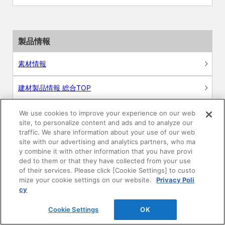
製品情報
素材情報
建材製品情報 総合TOP
住宅向け
We use cookies to improve your experience on our web
site, to personalize content and ads and to analyze our
traffic. We share information about your use of our web
公共・商業施設向け
site with our advertising and analytics partners, who ma
y combine it with other information that you have provi
リフォーム
ded to them or that they have collected from your use
of their services. Please click [Cookie Settings] to custo
mize your cookie settings on our website.
Privacy Poli
エンジニアリング情報
cy
DAIKEN WEB SHOP
Cookie Settings
OK