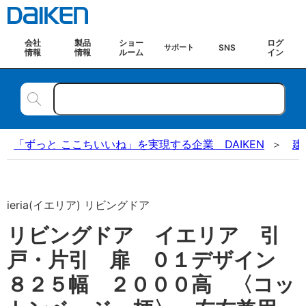
会社
製品
ショー
ログ
SNS
サポート
情報
情報
ルーム
イン
「ずっと ここちいいね」を実現する企業 DAIKEN
建
ieria(イエリア) リビングドア
リビングドア イエリア 引
戸・片引 扉 ０１デザイン
８２５幅 ２０００高 〈コッ