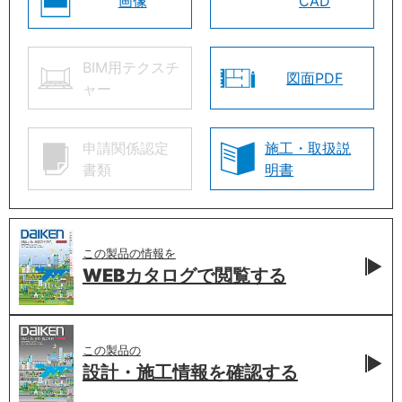
画像
CAD
BIM用テクスチ
図面PDF
ャー
申請関係認定
施工・取扱説
書類
明書
この製品の情報を
WEBカタログで
閲覧する
この製品の
設計・施工情報を
確認する