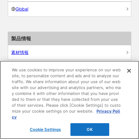
Global
製品情報
素材情報
建材製品情報 総合TOP
We use cookies to improve your experience on our web
site, to personalize content and ads and to analyze our
traffic. We share information about your use of our web
住宅向け
site with our advertising and analytics partners, who ma
y combine it with other information that you have provi
公共・商業施設向け
ded to them or that they have collected from your use
of their services. Please click [Cookie Settings] to custo
mize your cookie settings on our website.
Privacy Poli
リフォーム
cy
エンジニアリング情報
Cookie Settings
OK