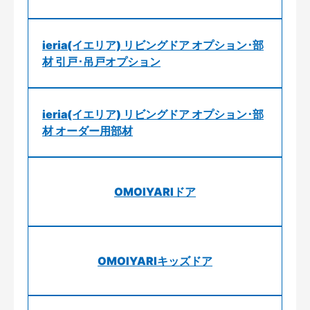
ieria(イエリア) リビングドア オプション･部
材 引戸･吊戸オプション
ieria(イエリア) リビングドア オプション･部
材 オーダー用部材
OMOIYARIドア
OMOIYARIキッズドア