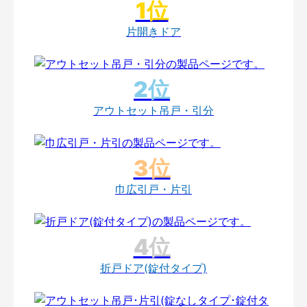
片開きドア
アウトセット吊戸・引分
巾広引戸・片引
折戸ドア(錠付タイプ)