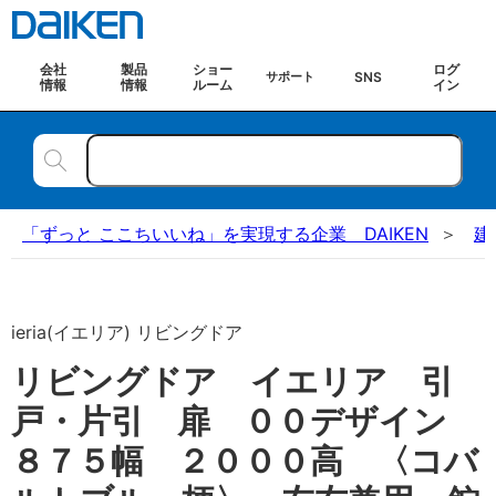
会社
製品
ショー
ログ
SNS
サポート
情報
情報
ルーム
イン
「ずっと ここちいいね」を実現する企業 DAIKEN
建
ieria(イエリア) リビングドア
リビングドア イエリア 引
戸・片引 扉 ００デザイン
８７５幅 ２０００高 〈コバ