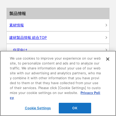
製品情報
素材情報
建材製品情報 総合TOP
住宅向け
We use cookies to improve your experience on our web
公共・商業施設向け
site, to personalize content and ads and to analyze our
traffic. We share information about your use of our web
site with our advertising and analytics partners, who ma
リフォーム
y combine it with other information that you have provi
ded to them or that they have collected from your use
エンジニアリング情報
of their services. Please click [Cookie Settings] to custo
mize your cookie settings on our website.
Privacy Poli
cy
DAIKEN WEB SHOP
Cookie Settings
OK