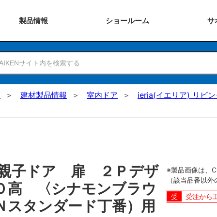
製品
情報
ショー
ルーム
サ
N
建材製品情報
室内ドア
ieria(イエリア) リ
親子ドア 扉 ２Ｐデザ
※製品画像は、
（該当品番以外
０高 〈シナモンブラウ
受注から
Ｎスタンダード丁番）用