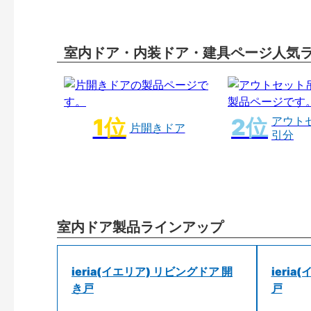
室内ドア・内装ドア・建具ページ人気
アウト
片開きドア
引分
室内ドア製品ラインアップ
ieria(イエリア) リビングドア 開
ieri
き戸
戸