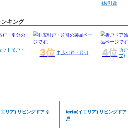
4枚引違
ランキング
セット吊戸・
折戸
巾広引戸・片引
プ)
a(イエリア) リビングドア 引
ieria(イエリア) リビングドア
戸