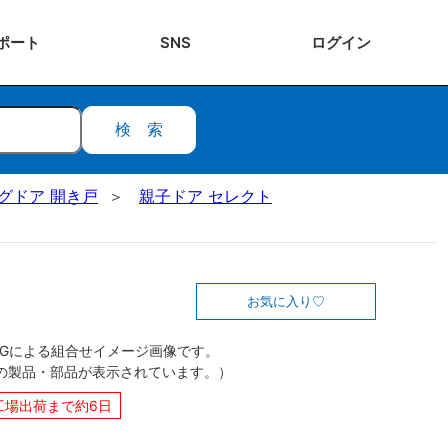
ポート
SNS
ログ
イン
検索
ビングドア 開き戸
親子ドア セレクト
お気に入り
CGによる組合せイメージ画像です。
の製品・部品が表示されています。）
工場出荷まで約6日