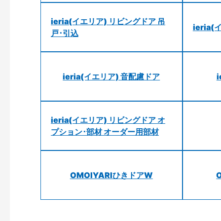
ieria(イエリア) リビングドア 吊
ieri
戸･引込
ieria(イエリア) 音配慮ドア
ieria(イエリア) リビングドア オ
プション･部材 オーダー用部材
OMOIYARIひきドアW