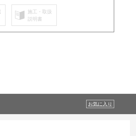
認
施工・取扱
説明書
お気に入り