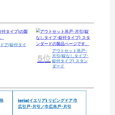
ドア(錠付タイ
アウトセット吊戸･
片引(錠なしタイプ･
錠付タイプ) スタン
ダード
 吊
ieria(イエリア) リビングドア 巾
広引戸･片引／巾広吊戸･片引