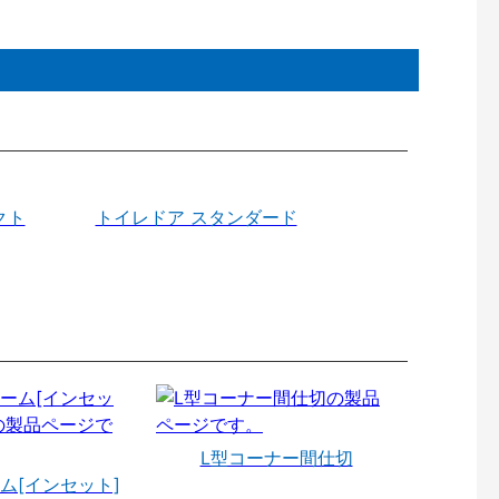
クト
トイレドア スタンダード
L型コーナー間仕切
ム[インセット]