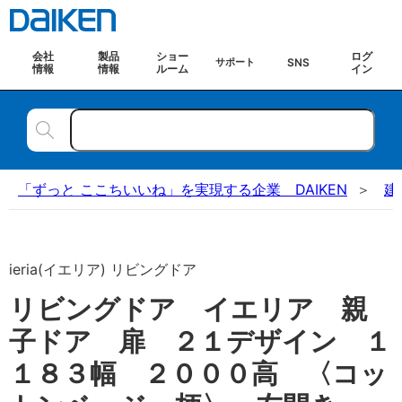
会社
製品
ショー
ログ
SNS
サポート
情報
情報
ルーム
イン
「ずっと ここちいいね」を実現する企業 DAIKEN
建
ieria(イエリア) リビングドア
リビングドア イエリア 親
子ドア 扉 ２１デザイン １
１８３幅 ２０００高 〈コッ