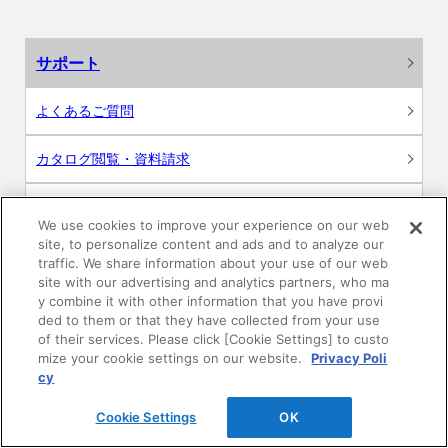
サポート
よくあるご質問
カタログ閲覧・資料請求
各種データダウンロード
We use cookies to improve your experience on our web
site, to personalize content and ads and to analyze our
WEB見積・各種シミュレーション
traffic. We share information about your use of our web
site with our advertising and analytics partners, who ma
y combine it with other information that you have provi
交換用部品の購入
ded to them or that they have collected from your use
of their services. Please click [Cookie Settings] to custo
修理・点検
mize your cookie settings on our website.
Privacy Poli
cy
お問い合わせ
Cookie Settings
OK
ログイン