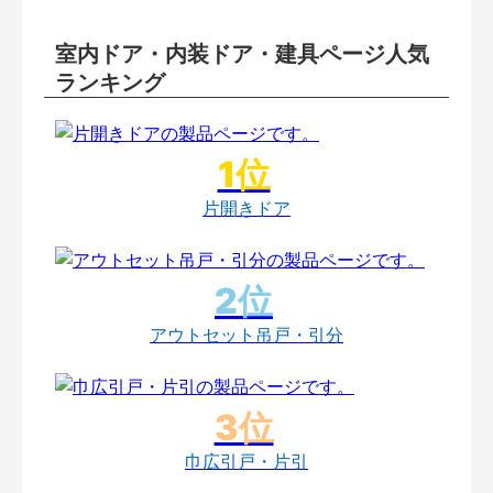
室内ドア・内装ドア・建具ページ人気
ランキング
片開きドア
アウトセット吊戸・引分
巾広引戸・片引