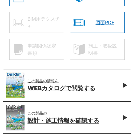
BIM用テクスチ
図面PDF
ャー
申請関係認定
施工・取扱説
書類
明書
この製品の情報を
WEBカタログで
閲覧する
この製品の
設計・施工情報を
確認する