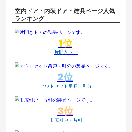
室内ドア・内装ドア・建具ページ人気
ランキング
片開きドア
アウトセット吊戸・引分
巾広引戸・片引