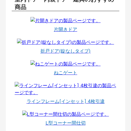
商品
片開きドア
折戸ドア(錠なしタイプ)
ねこゲート
ラインフレーム[インセット] 4枚引違
L型コーナー間仕切