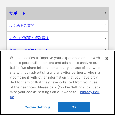
サポート
よくあるご質問
カタログ閲覧・資料請求
各種データダウンロード
We use cookies to improve your experience on our web
WEB見積・各種シミュレーション
site, to personalize content and ads and to analyze our
traffic. We share information about your use of our web
site with our advertising and analytics partners, who ma
交換用部品の購入
y combine it with other information that you have provi
ded to them or that they have collected from your use
修理・点検
of their services. Please click [Cookie Settings] to custo
mize your cookie settings on our website.
Privacy Poli
cy
お問い合わせ
Cookie Settings
OK
ログイン