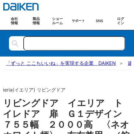
会社
製品
ショー
ログ
SNS
サポート
情報
情報
ルーム
イン
「ずっと ここちいいね」を実現する企業 DAIKEN
建
ieria(イエリア) リビングドア
リビングドア イエリア ト
イレドア 扉 Ｇ１デザイン
７５５幅 ２０００高 〈ネオ