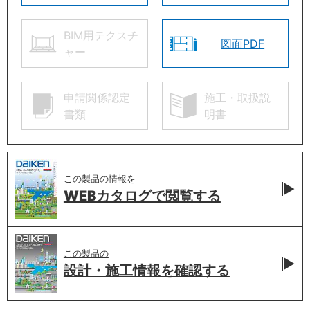
BIM用テクスチ
図面PDF
ャー
申請関係認定
施工・取扱説
書類
明書
この製品の情報を
WEBカタログで
閲覧する
この製品の
設計・施工情報を
確認する