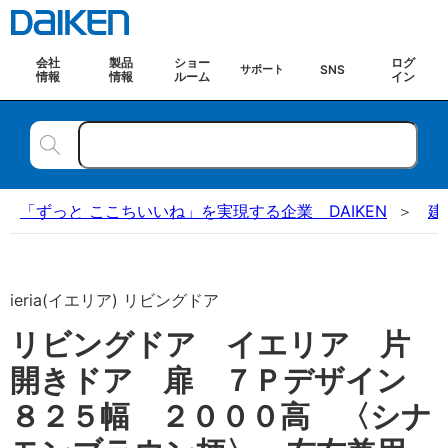
会社
製品
ショー
ログ
SNS
サポート
情報
情報
ルーム
イン
「ずっと ここちいいね」を実現する企業 DAIKEN
建
ieria(イエリア) リビングドア
リビングドア イエリア 片
開きドア 扉 ７Ｐデザイン
８２５幅 ２０００高 〈シナ