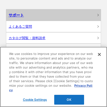
サポート
よくあるご質問
カタログ閲覧・資料請求
各種データダウンロード
We use cookies to improve your experience on our web
site, to personalize content and ads and to analyze our
WEB見積・各種シミュレーション
traffic. We share information about your use of our web
site with our advertising and analytics partners, who ma
y combine it with other information that you have provi
交換用部品の購入
ded to them or that they have collected from your use
of their services. Please click [Cookie Settings] to custo
修理・点検
mize your cookie settings on our website.
Privacy Poli
cy
お問い合わせ
Cookie Settings
OK
ログイン