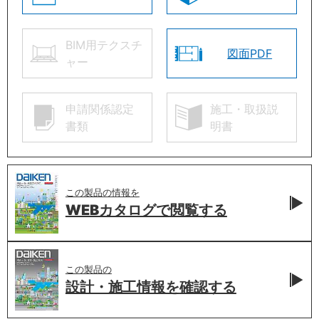
BIM用テクスチ
図面PDF
ャー
申請関係認定
施工・取扱説
書類
明書
この製品の情報を
WEBカタログで
閲覧する
この製品の
設計・施工情報を
確認する