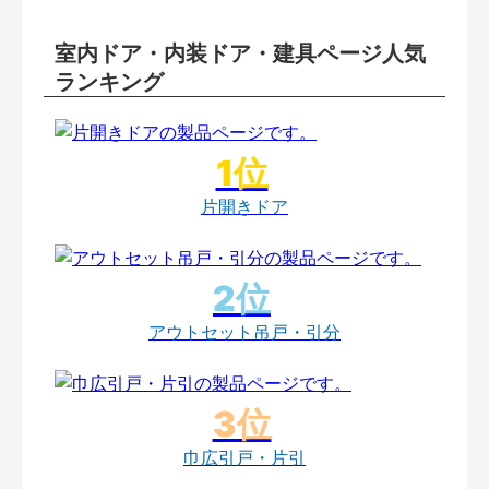
室内ドア・内装ドア・建具ページ人気
ランキング
片開きドア
アウトセット吊戸・引分
巾広引戸・片引