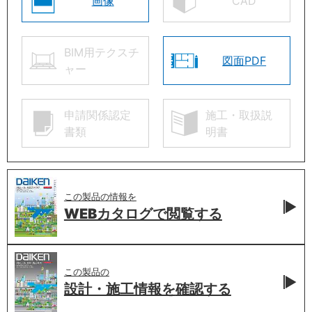
画像
CAD
BIM用テクスチ
図面PDF
ャー
申請関係認定
施工・取扱説
書類
明書
この製品の情報を
WEBカタログで
閲覧する
この製品の
設計・施工情報を
確認する