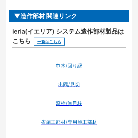
造作部材 関連リンク
ieria(イエリア) システム造作部材製品は
こちら
一覧はこちら
巾木/回り縁
出隅/見切
窓枠/無目枠
省施工部材/専用施工部材