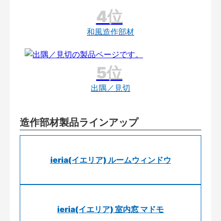
和風造作部材
出隅／見切
造作部材製品ラインアップ
ieria(イエリア) ルームウィンドウ
ieria(イエリア) 室内窓 マドモ