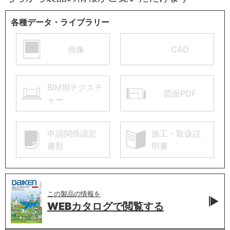
各種データ・ライブラリー
画像
CAD
BIM用テクスチ
図面PDF
ャー
申請関係認定
施工・取扱説
書類
明書
この製品の情報を
WEBカタログで
閲覧する