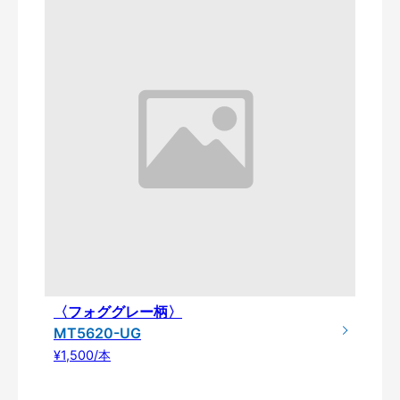
〈フォググレー柄〉
MT5620-UG
¥1,500/本