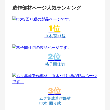
造作部材ページ人気ランキング
巾木/回り縁
格子間仕切
ムク集成造作部材
巾木･回り縁