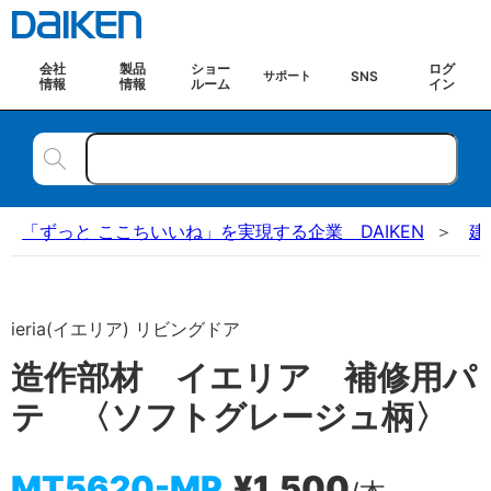
会社
製品
ショー
ログ
SNS
サポート
情報
情報
ルーム
イン
「ずっと ここちいいね」を実現する企業 DAIKEN
建
ieria(イエリア) リビングドア
造作部材 イエリア 補修用パ
テ 〈ソフトグレージュ柄〉
MT5620-MP
¥1,500