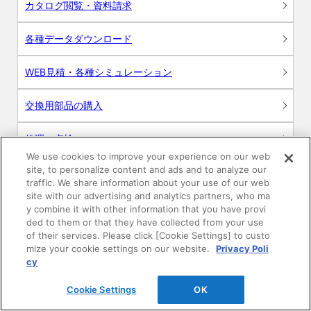
カタログ閲覧・資料請求
各種データダウンロード
WEB見積・各種シミュレーション
交換用部品の購入
修理・点検
We use cookies to improve your experience on our web
site, to personalize content and ads and to analyze our
お問い合わせ
traffic. We share information about your use of our web
site with our advertising and analytics partners, who ma
ログイン
y combine it with other information that you have provi
ded to them or that they have collected from your use
建築・設計関係者様向けサイト
of their services. Please click [Cookie Settings] to custo
mize your cookie settings on our website.
Privacy Poli
cy
ユーザー登録サービス
Cookie Settings
OK
WEB見積システム