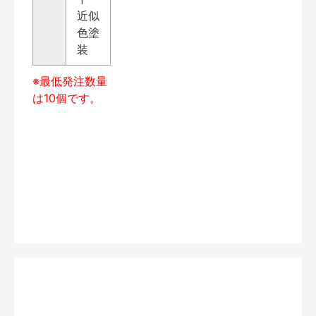
近似
色塗
装
※最低発注数量
は10個です。