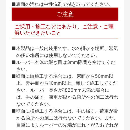
■表面の汚れは中性洗剤で拭き取ってください。
ご注意
ご採用・施工などにあたり、ご注意・ご理
解いただきたいこと
■本製品は一般内装用です。水の掛かる場所、湿気
の多い場所には使用しないでください。
■ルーバー本体の継ぎ目は3mm隙間を空けてくだ
さい。
■壁面に縦施工する場合には、床面から50mm以
上、天井面から10mm以上、離して施工してくだ
さい。ルーバー長さが1820mm未満の場合に
は、手の届く、荷重が掛かる箇所への施工は行わ
ないでください。
■壁面に横施工する場合には、手の届く、荷重が掛
かる箇所への施工は行わないでください。また、
自重によりルーバーの先端が垂れ下がるおそれが