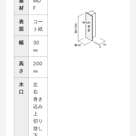
基
MD
材
F
表
コー
面
ト紙
幅
30
㎜
高
200
さ
㎜
木
左
口
右
巻き
込み
上
切り
放し
下