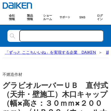
会社
製品
ショー
ログ
SNS
サポート
情報
情報
ルーム
イン
「ずっと ここちいいね」を実現する企業 DAIKEN
建
不燃造作材
グラビオルーバーＵＢ 直付式
（天井・壁施工）木口キャップ
（幅×高さ：３０ｍｍ×２００