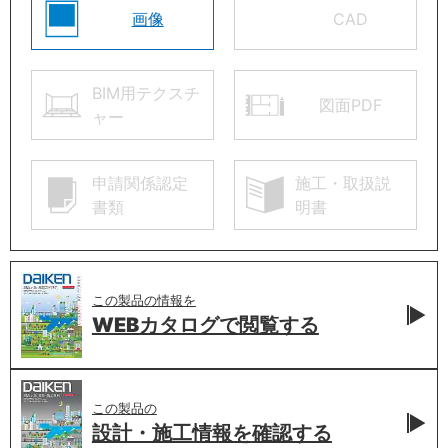
画像
CAD
BIM用テクスチ
図面PDF
ャー
申請関係認定
施工・取扱説
書類
明書
この製品の情報を
WEBカタログで
閲覧する
この製品の
設計・施工情報を
確認する