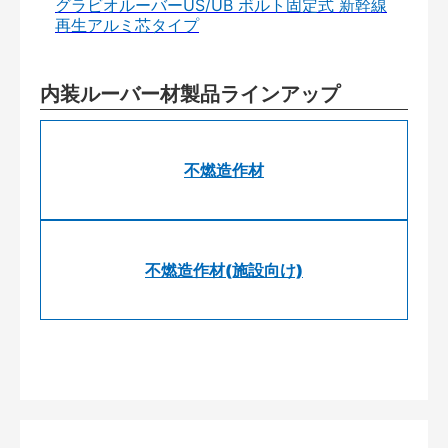
グラビオルーバーUS/UB ボルト固定式 新幹線
再生アルミ芯タイプ
内装ルーバー材製品ラインアップ
不燃造作材
不燃造作材(施設向け)