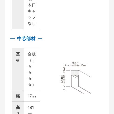
木口
キャ
ップ
なし
中芯部材
基
合板
材
（Ｆ
☆
☆
☆
☆）
幅
17㎜
高
181
さ
㎜