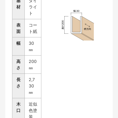
基
ダイ
材
ライ
ト
表
コー
面
ト紙
幅
30
㎜
高
200
さ
㎜
長
2,7
さ
30
㎜
木
近似
口
色塗
装