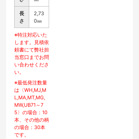
長
2,73
さ
0㎜
※特注対応いた
します。見積依
頼書にて弊社担
当窓口までお問
い合わせくださ
い。
※最低発注数量
は〈WH,MJ,M
L,MA,MT,MG,
MW,UB71～7
5〉の場合：10
本、その他の柄
の場合：30本
です。