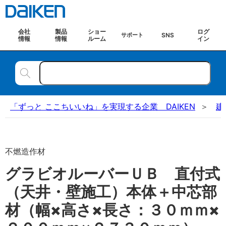
会社
製品
ショー
ログ
SNS
サポート
情報
情報
ルーム
イン
「ずっと ここちいいね」を実現する企業 DAIKEN
建
不燃造作材
グラビオルーバーＵＢ 直付式
（天井・壁施工）本体＋中芯部
材（幅×高さ×長さ：３０ｍｍ×