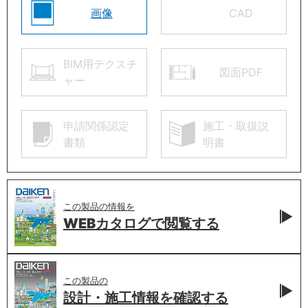
画像
CAD
BIM用テクスチ
図面PDF
ャー
申請関係認定
施工・取扱説
書類
明書
この製品の情報を
WEBカタログで
閲覧する
この製品の
設計・施工情報を
確認する