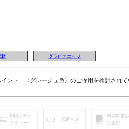
壁材
グラビオエッジ
ペイント 〈グレージュ色〉のご採用を検討されて
BIM用テク
申請関係
図面PDF
スチャー
定書類