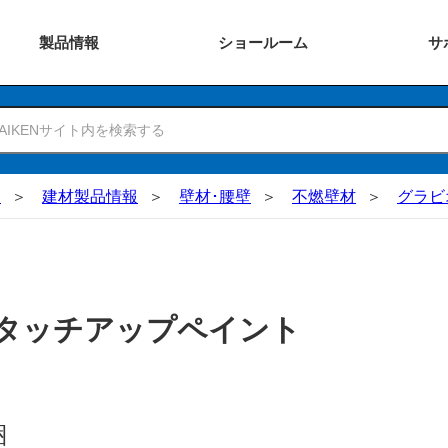
製品
情報
ショー
ルーム
サ
N
建材製品情報
壁材･腰壁
不燃壁材
グラビ
 タッチアップペイント
梱