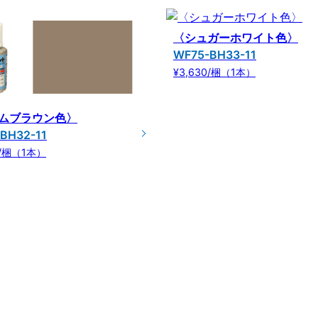
〈シュガーホワイト色〉
WF75-BH33-11
¥3,630/梱（1本）
ムブラウン色〉
BH32-11
0/梱（1本）