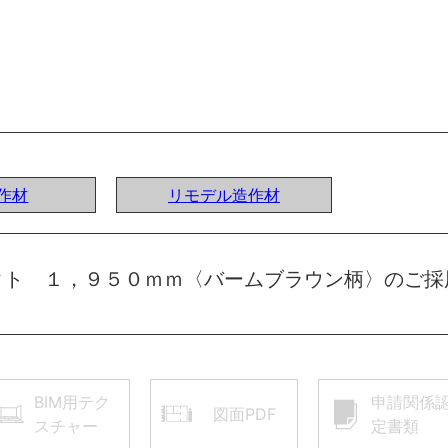
作材
リモデル造作材
クト １，９５０ｍｍ〈バームブラウン柄〉のご採
BIM用テク
申請関係
図面PDF
スチャー
定書類