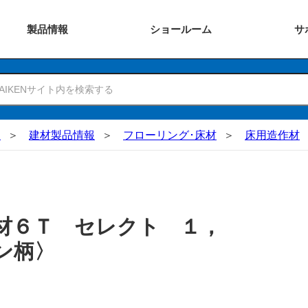
製品
情報
ショー
ルーム
サ
N
建材製品情報
フローリング･床材
床用造作材
材６Ｔ セレクト １，
ン柄〉