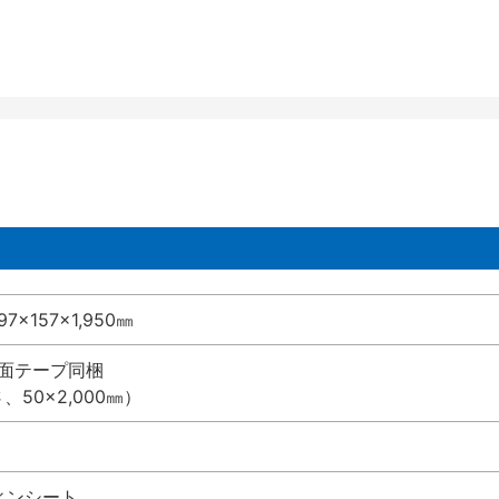
7×157×1,950㎜
両面テープ同梱
さ、50×2,000㎜）
ィンシート