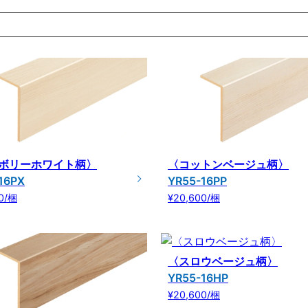
ボリーホワイト柄〉
〈コットンベージュ柄〉
16PX
YR55-16PP
0/梱
¥20,600/梱
〈スロウベージュ柄〉
YR55-16HP
¥20,600/梱