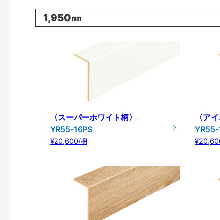
1,950㎜
〈スーパーホワイト柄〉
〈アイ
YR55-16PS
YR55-
¥20,600/梱
¥20,60