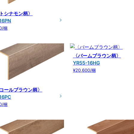
トシナモン柄〉
16PN
0/梱
〈バームブラウン柄〉
YR55-16HG
¥20,600/梱
コールブラウン柄〉
16PC
0/梱