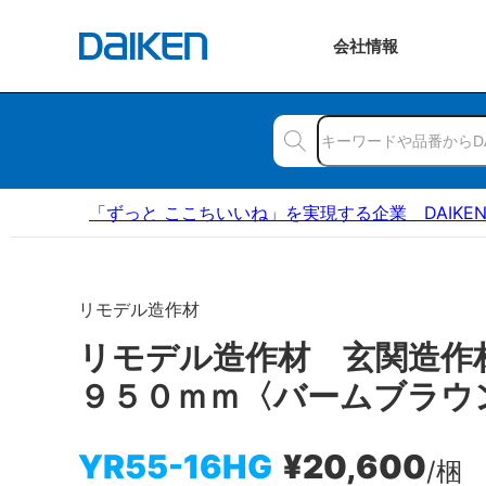
会社
情報
「ずっと ここちいいね」を実現する企業 DAIKE
リモデル造作材
リモデル造作材 玄関造作
９５０ｍｍ〈バームブラウ
YR55-16HG
¥20,600
/梱