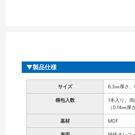
製品仕様
サイズ
6.3㎜厚さ、9
梱包入数
1本入り、
（0.14㎜厚
基材
MDF
表面
特殊オレフ