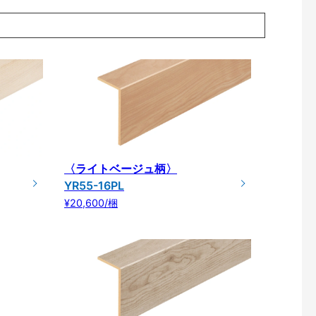
〈ライトベージュ柄〉
YR55-16PL
¥20,600/梱