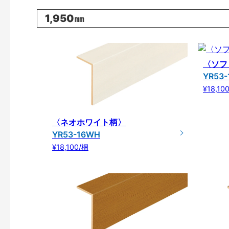
1,950㎜
〈ソフ
YR53-
¥18,10
〈ネオホワイト柄〉
YR53-16WH
¥18,100/梱