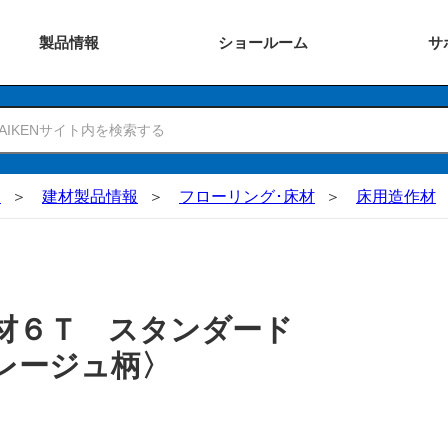
製品
情報
ショー
ルーム
サ
N
建材製品情報
フローリング･床材
床用造作材
作材６Ｔ スタンダード
レージュ柄〉