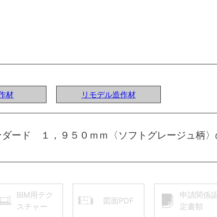
作材
リモデル造作材
ンダード １，９５０ｍｍ〈ソフトグレージュ柄〉
BIM用テク
申請関係
図面PDF
スチャー
定書類