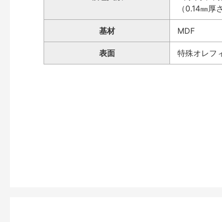
（0.14㎜厚
基材
MDF
表面
特殊オレフ