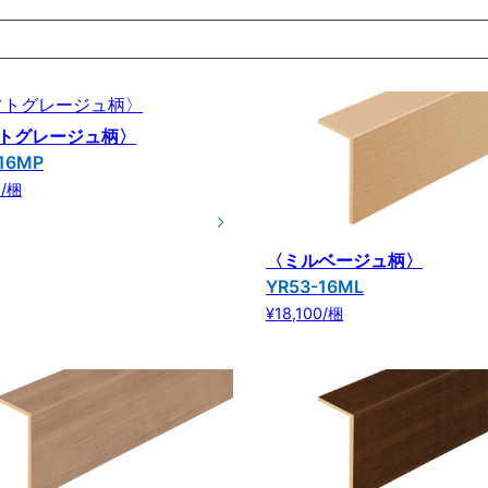
トグレージュ柄〉
16MP
0/梱
〈ミルベージュ柄〉
YR53-16ML
¥18,100/梱