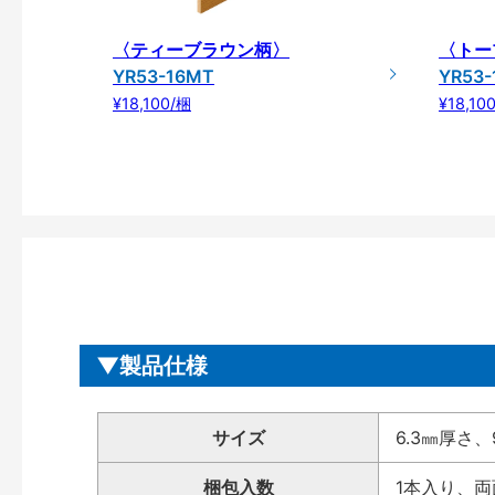
〈ティーブラウン柄〉
〈トー
YR53-16MT
YR53
¥18,100/梱
¥18,10
製品仕様
サイズ
6.3㎜厚さ、9
梱包入数
1本入り、