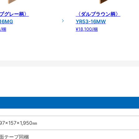
プグレー柄〉
〈ダルブラウン柄〉
-16MG
YR53-16MW
0/梱
¥18,100/梱
7×157×1,950㎜
両面テープ同梱