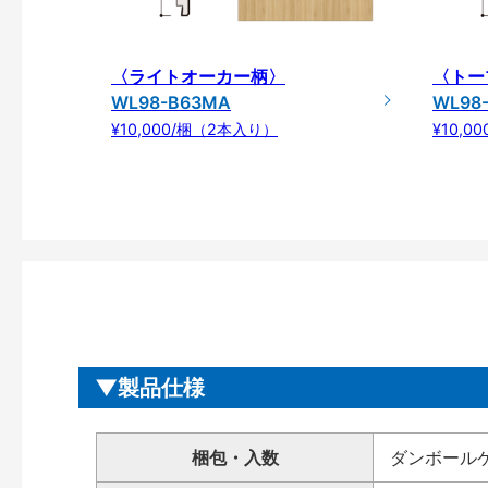
〈ライトオーカー柄〉
〈トー
WL98-B63MA
WL98
¥10,000/梱（2本入り）
¥10,0
製品仕様
梱包・入数
ダンボール