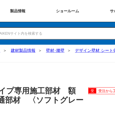
製品
情報
ショー
ルーム
サ
N
建材製品情報
壁材･腰壁
デザイン壁材 シート
イプ専用施工部材 額
受注から
通部材 〈ソフトグレー