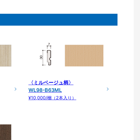
〈ミルベージュ柄〉
WL98-B63ML
¥10,000/梱（2本入り）