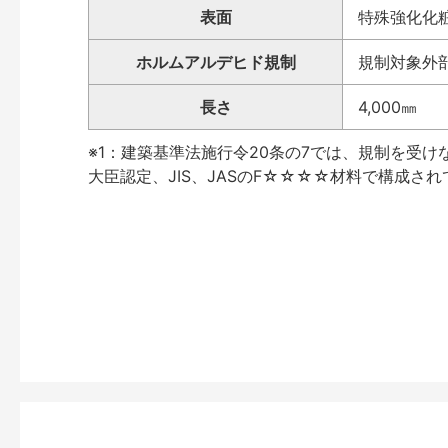
表面
特殊強化化
ホルムアルデヒド規制
規制対象外部
長さ
4,000㎜
※1：建築基準法施行令20条の7では、規制を受
大臣認定、JIS、JASのF☆☆☆☆材料で構成さ