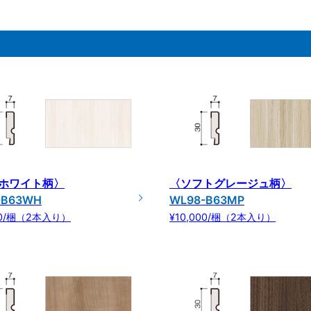
ホワイト柄〉
〈ソフトグレージュ柄〉
-B63WH
WL98-B63MP
00/梱（2本入り）
¥10,000/梱（2本入り）