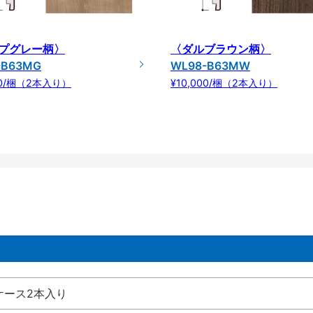
プグレー柄〉
〈ダルブラウン柄〉
-B63MG
WL98-B63MW
00/梱（2本入り）
¥10,000/梱（2本入り）
ケース2本入り