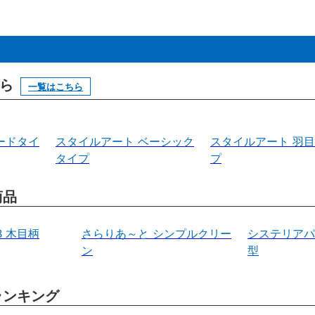
ら
一覧はこちら
ードタイ
スタイルアート ベーシック
スタイルアート 羽
タイプ
プ
商品
B 木目柄
さらりあ～と シンプルクリー
システリアパネ
ン
型
ランキング