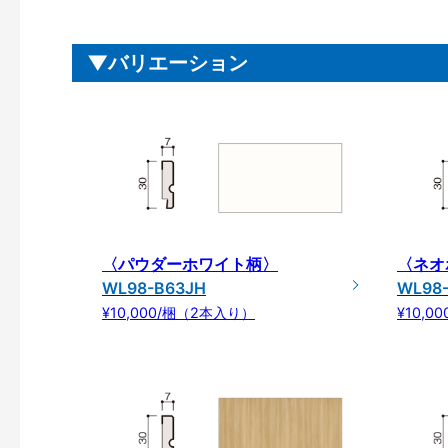
バリエーション
〈パウダーホワイト柄〉
〈ネオ
WL98-B63JH
WL98
¥10,000/梱（2本入り）
¥10,0