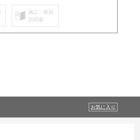
認
施工・取扱
説明書
お気に入り