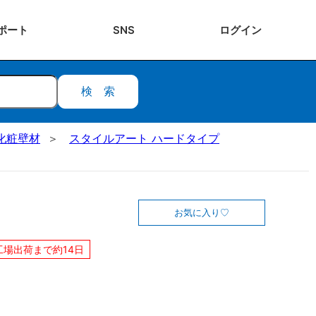
ポート
SNS
ログ
イン
検索
化粧壁材
スタイルアート ハードタイプ
お気に入り
工場出荷まで約14日