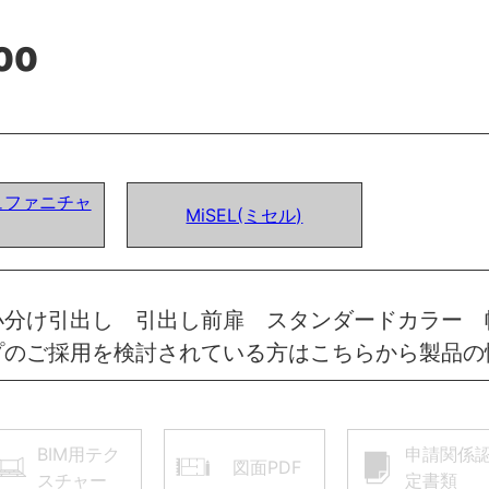
00
ュファニチャ
MiSEL(ミセル)
小分け引出し 引出し前扉 スタンダードカラー 
プのご採用を検討されている方はこちらから製品の
BIM用テク
申請関係
図面PDF
スチャー
定書類