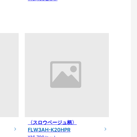
〈スロウベージュ柄〉
FLW3AH-K20HPR