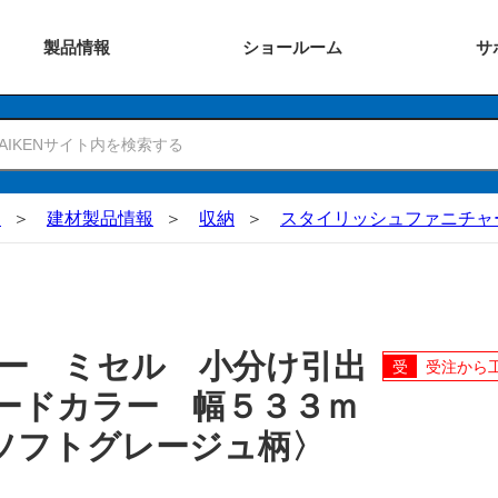
製品
情報
ショー
ルーム
サ
N
建材製品情報
収納
スタイリッシュファニチャ
ー ミセル 小分け引出
受注から
ードカラー 幅５３３ｍ
〈ソフトグレージュ柄〉