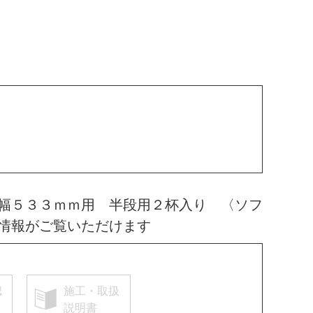
幅５３３ｍｍ用 半段用２杯入り 〈ソフ
情報がご覧いただけます
認
施工・取扱
説明書