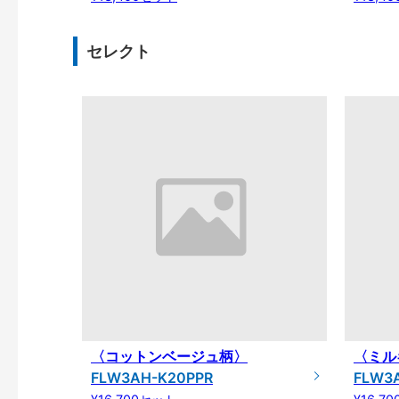
セレクト
〈コットンベージュ柄〉
〈ミル
FLW3AH-K20PPR
FLW3