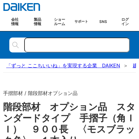
会社
製品
ショー
ログ
SNS
サポート
情報
情報
ルーム
イン
「ずっと ここちいいね」を実現する企業 DAIKEN
建
手摺部材 / 階段部材オプション品
階段部材 オプション品 スタ
ンダードタイプ 手摺子（角Ｉ
Ｉ） ９００長 〈モスブラッ