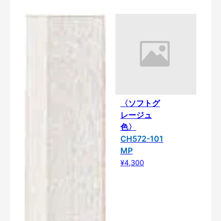
〈ソフトグ
レージュ
色〉
CH572-101
MP
¥4,300