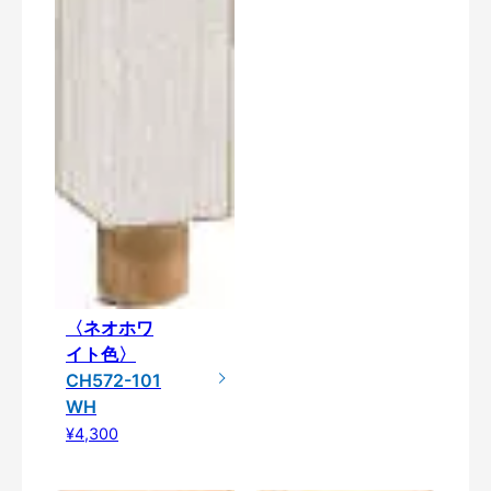
〈ネオホワ
イト色〉
CH572-101
WH
¥4,300