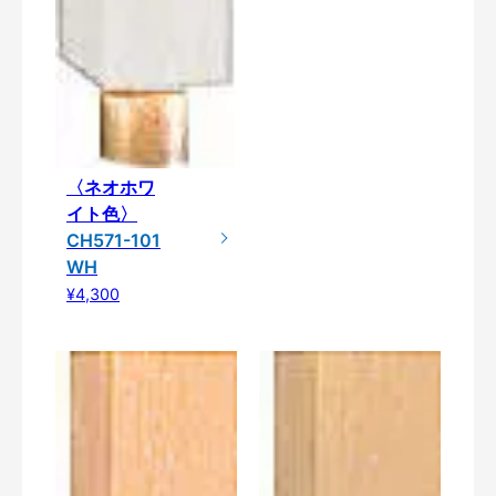
〈ネオホワ
イト色〉
CH571-101
WH
¥4,300