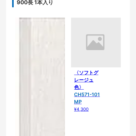
900長 1本入り
〈ソフトグ
レージュ
色〉
CH571-101
MP
¥4,300