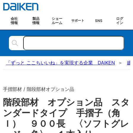
会社
製品
ショー
ログ
SNS
サポート
情報
情報
ルーム
イン
「ずっと ここちいいね」を実現する企業 DAIKEN
建
手摺部材 / 階段部材オプション品
階段部材 オプション品 スタ
ンダードタイプ 手摺子（角
Ｉ） ９００長 〈ソフトグレ