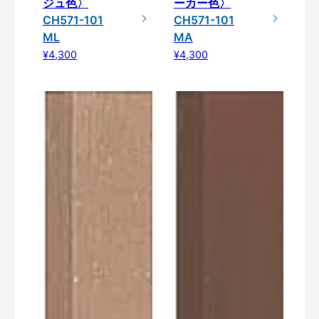
ジュ色〉
ーカー色〉
CH571-101
CH571-101
ML
MA
¥4,300
¥4,300