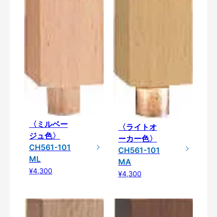
〈ミルベー
〈ライトオ
ジュ色〉
ーカー色〉
CH561-101
CH561-101
ML
MA
¥4,300
¥4,300