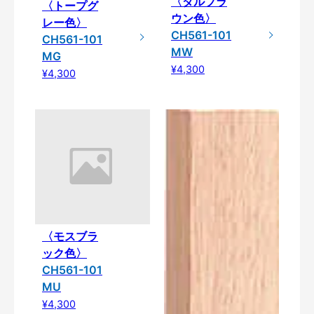
〈ダルブラ
〈トープグ
ウン色〉
レー色〉
CH561-101
CH561-101
MW
MG
¥4,300
¥4,300
〈モスブラ
ック色〉
CH561-101
MU
¥4,300