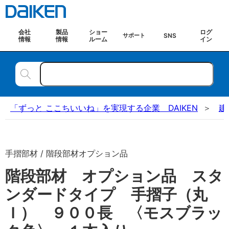
会社
製品
ショー
ログ
SNS
サポート
情報
情報
ルーム
イン
「ずっと ここちいいね」を実現する企業 DAIKEN
建
手摺部材 / 階段部材オプション品
階段部材 オプション品 スタ
ンダードタイプ 手摺子（丸
Ｉ） ９００長 〈モスブラッ