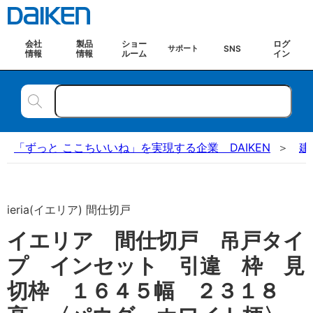
会社
製品
ショー
ログ
SNS
サポート
情報
情報
ルーム
イン
「ずっと ここちいいね」を実現する企業 DAIKEN
建
ieria(イエリア) 間仕切戸
イエリア 間仕切戸 吊戸タイ
プ インセット 引違 枠 見
切枠 １６４５幅 ２３１８