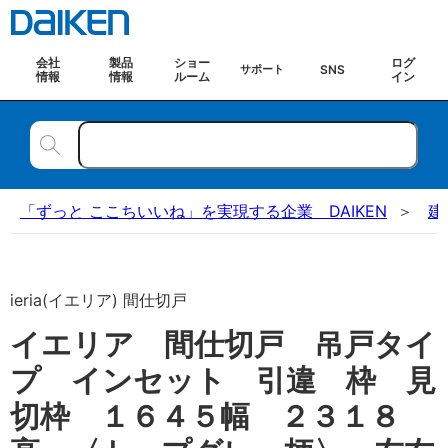
会社
製品
ショー
ログ
SNS
サポート
情報
情報
ルーム
イン
「ずっと ここちいいね」を実現する企業 DAIKEN
建
ieria(イエリア) 間仕切戸
イエリア 間仕切戸 吊戸タイ
プ インセット 引違 枠 見
切枠 １６４５幅 ２３１８