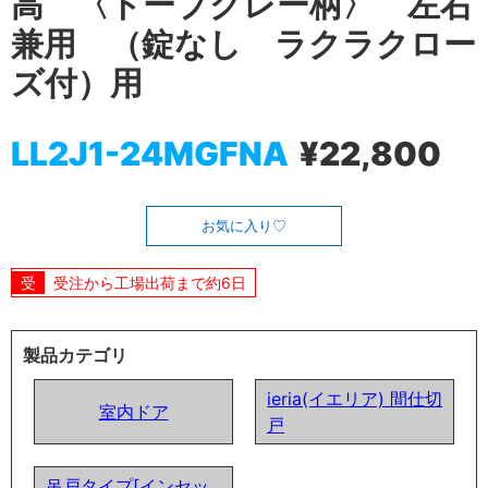
高 〈トープグレー柄〉 左右
兼用 （錠なし ラクラクロー
ズ付）用
LL2J1-24MGFNA
¥22,800
お気に入り
受注から工場出荷まで約6日
製品カテゴリ
ieria(イエリア) 間仕切
室内ドア
戸
吊戸タイプ[インセッ