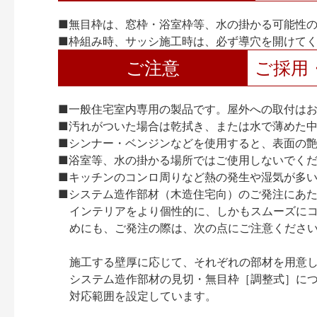
■無目枠は、窓枠・浴室枠等、水の掛かる可能性
■枠組み時、サッシ施工時は、必ず導穴を開けて
ご注意
ご採用
■一般住宅室内専用の製品です。屋外への取付は
■汚れがついた場合は乾拭き、または水で薄めた
■シンナー・ベンジンなどを使用すると、表面の
■浴室等、水の掛かる場所ではご使用しないでく
■キッチンのコンロ周りなど熱の発生や湿気が多
■システム造作部材（木造住宅向）のご発注にあ
インテリアをより個性的に、しかもスムーズに
めにも、ご発注の際は、次の点にご注意くださ
施工する壁厚に応じて、それぞれの部材を用意
システム造作部材の見切・無目枠［調整式］につ
対応範囲を設定しています。