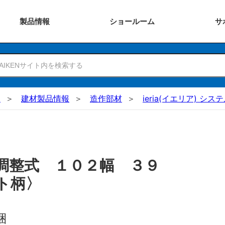
製品
情報
ショー
ルーム
サ
N
建材製品情報
造作部材
ieria(イエリア) シ
調整式 １０２幅 ３９
ト柄〉
梱