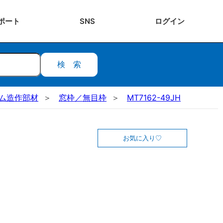
ポート
SNS
ログ
イン
検索
ステム造作部材
窓枠／無目枠
MT7162-49JH
お気に入り