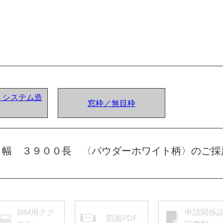
ア) システム造
窓枠／無目枠
２幅 ３９００長 〈パウダーホワイト柄〉のご採
BIM用テク
申請関係
図面PDF