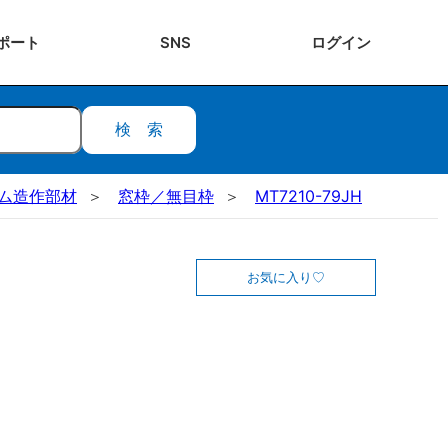
ポート
SNS
ログ
イン
検索
ステム造作部材
窓枠／無目枠
MT7210-79JH
お気に入り