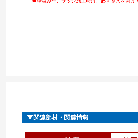
●枠組み時、サッシ施工時は、必ず導穴を開け
関連部材・関連情報