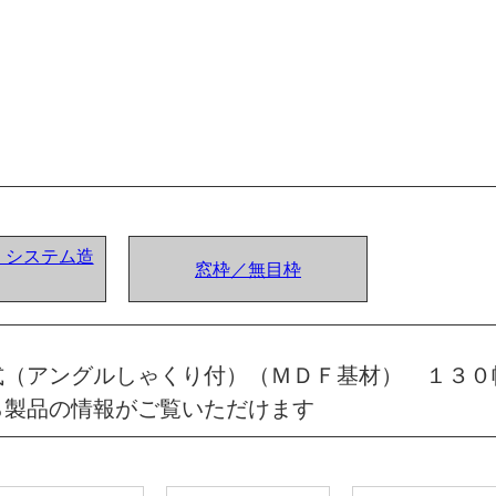
ア) システム造
窓枠／無目枠
式（アングルしゃくり付）（ＭＤＦ基材） １３０
ら製品の情報がご覧いただけます