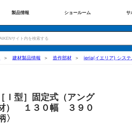
製品
情報
ショー
ルーム
サ
N
建材製品情報
造作部材
ieria(イエリア) シ
［Ｉ型］固定式（アング
材） １３０幅 ３９０
柄〉