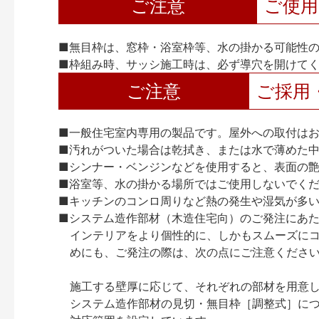
ご注意
ご使
■無目枠は、窓枠・浴室枠等、水の掛かる可能性
■枠組み時、サッシ施工時は、必ず導穴を開けて
ご注意
ご採用
■一般住宅室内専用の製品です。屋外への取付は
■汚れがついた場合は乾拭き、または水で薄めた
■シンナー・ベンジンなどを使用すると、表面の
■浴室等、水の掛かる場所ではご使用しないでく
■キッチンのコンロ周りなど熱の発生や湿気が多
■システム造作部材（木造住宅向）のご発注にあ
インテリアをより個性的に、しかもスムーズに
めにも、ご発注の際は、次の点にご注意くださ
施工する壁厚に応じて、それぞれの部材を用意
システム造作部材の見切・無目枠［調整式］につ