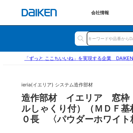
会社
情報
「ずっと ここちいいね」を実現する企業 DAIKE
ieria(イエリア) システム造作部材
造作部材 イエリア 窓枠
ルしゃくり付）（ＭＤＦ基
０長 〈パウダーホワイト