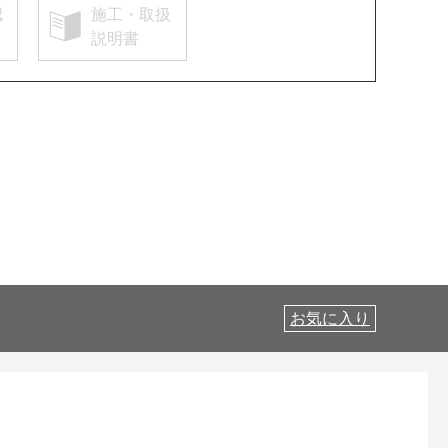
認
施工・取扱
説明書
お気に入り