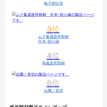
格子間仕切
ムク集成造作部材
巾木･回り縁
和風造作部材
出隅／見切