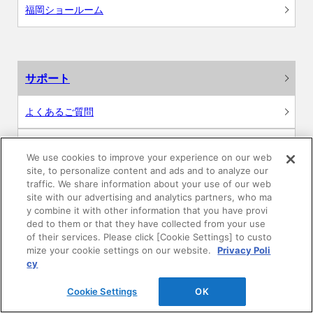
福岡ショールーム
サポート
よくあるご質問
カタログ閲覧・資料請求
We use cookies to improve your experience on our web
site, to personalize content and ads and to analyze our
各種データダウンロード
traffic. We share information about your use of our web
site with our advertising and analytics partners, who ma
y combine it with other information that you have provi
WEB見積・各種シミュレーション
ded to them or that they have collected from your use
of their services. Please click [Cookie Settings] to custo
交換用部品の購入
mize your cookie settings on our website.
Privacy Poli
cy
修理・点検
Cookie Settings
OK
お問い合わせ