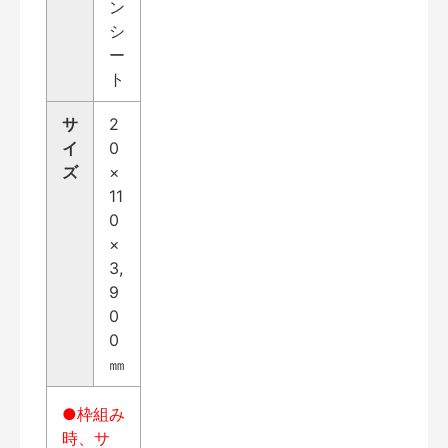
ン
シ
ー
ト
サ
2
イ
0
ズ
×
11
0
×
3,
9
0
0
㎜
●枠組み
時、サ