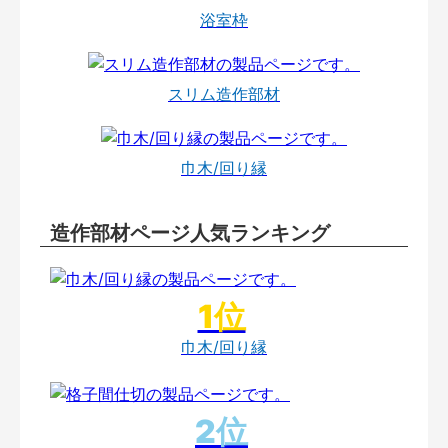
浴室枠
スリム造作部材
巾木/回り縁
造作部材ページ人気ランキング
巾木/回り縁