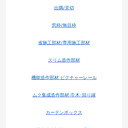
出隅/見切
窓枠/無目枠
省施工部材/専用施工部材
スリム造作部材
機能造作部材 ピクチャーレール
ムク集成造作部材 巾木･回り縁
カーテンボックス