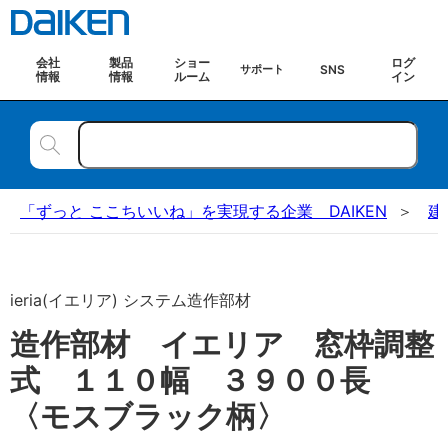
会社
製品
ショー
ログ
SNS
サポート
情報
情報
ルーム
イン
「ずっと ここちいいね」を実現する企業 DAIKEN
建
ieria(イエリア) システム造作部材
造作部材 イエリア 窓枠調整
式 １１０幅 ３９００長
〈モスブラック柄〉