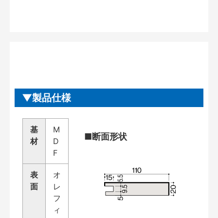
製品仕様
基
M
■断面形状
材
D
F
表
オ
面
レ
フ
ィ