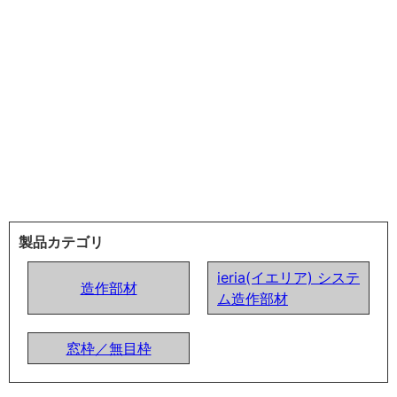
製品カテゴリ
ieria(イエリア) システ
造作部材
ム造作部材
窓枠／無目枠