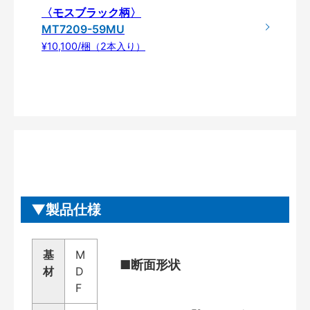
〈モスブラック柄〉
MT7209-59MU
¥10,100/梱（2本入り）
製品仕様
基
M
■断面形状
材
D
F