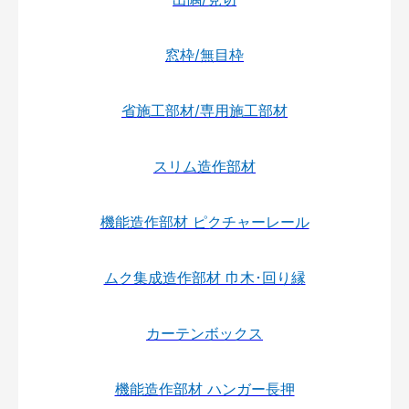
窓枠/無目枠
省施工部材/専用施工部材
スリム造作部材
機能造作部材 ピクチャーレール
ムク集成造作部材 巾木･回り縁
カーテンボックス
機能造作部材 ハンガー長押