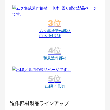
ムク集成造作部材
巾木･回り縁
和風造作部材
出隅／見切
造作部材製品ラインアップ