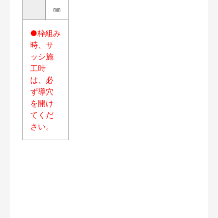
㎜
●枠組み
時、サ
ッシ施
工時
は、必
ず導穴
を開け
てくだ
さい。