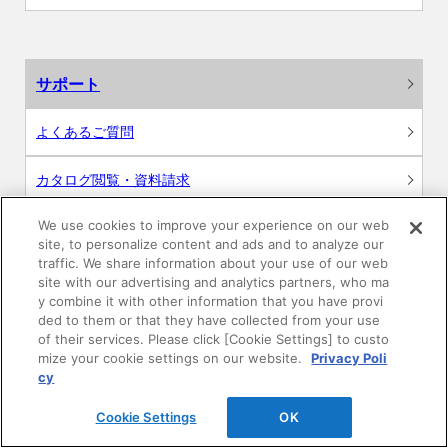
サポート
よくあるご質問
カタログ閲覧・資料請求
We use cookies to improve your experience on our web
各種データダウンロード
site, to personalize content and ads and to analyze our
traffic. We share information about your use of our web
WEB見積・各種シミュレーション
site with our advertising and analytics partners, who ma
y combine it with other information that you have provi
ded to them or that they have collected from your use
交換用部品の購入
of their services. Please click [Cookie Settings] to custo
mize your cookie settings on our website.
Privacy Poli
修理・点検
cy
Cookie Settings
OK
お問い合わせ