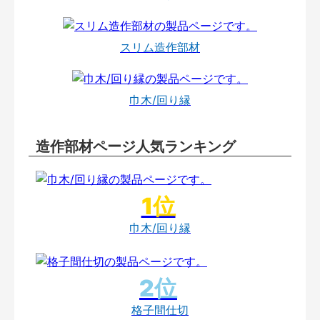
スリム造作部材
巾木/回り縁
造作部材ページ人気ランキング
巾木/回り縁
格子間仕切