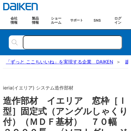
会社
製品
ショー
ログ
SNS
サポート
情報
情報
ルーム
イン
「ずっと ここちいいね」を実現する企業 DAIKEN
建
ieria(イエリア) システム造作部材
造作部材 イエリア 窓枠［Ｉ
型］固定式（アングルしゃくり
付）（ＭＤＦ基材） ７０幅