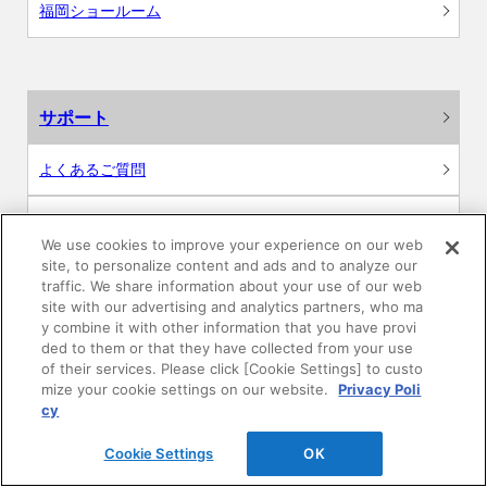
福岡ショールーム
サポート
よくあるご質問
カタログ閲覧・資料請求
We use cookies to improve your experience on our web
site, to personalize content and ads and to analyze our
各種データダウンロード
traffic. We share information about your use of our web
site with our advertising and analytics partners, who ma
WEB見積・各種シミュレーション
y combine it with other information that you have provi
ded to them or that they have collected from your use
of their services. Please click [Cookie Settings] to custo
交換用部品の購入
mize your cookie settings on our website.
Privacy Poli
cy
修理・点検
Cookie Settings
OK
お問い合わせ