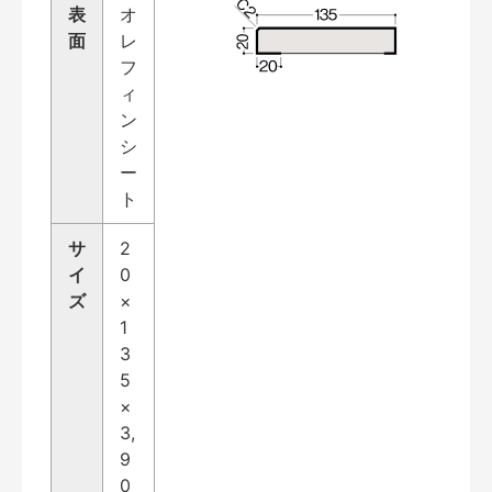
表
オ
面
レ
フ
ィ
ン
シ
ー
ト
サ
2
イ
0
ズ
×
1
3
5
×
3,
9
0