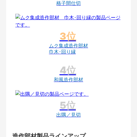
格子間仕切
ムク集成造作部材
巾木･回り縁
和風造作部材
出隅／見切
造作部材製品ラインアップ