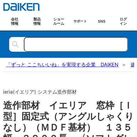
会社
製品
ショー
ログ
SNS
サポート
情報
情報
ルーム
イン
「ずっと ここちいいね」を実現する企業 DAIKEN
建
ieria(イエリア) システム造作部材
造作部材 イエリア 窓枠［Ｉ
型］固定式（アングルしゃくり
なし）（ＭＤＦ基材） １３５