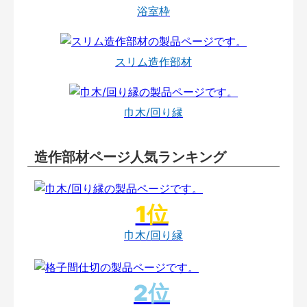
浴室枠
スリム造作部材
巾木/回り縁
造作部材ページ人気ランキング
巾木/回り縁