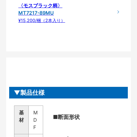
〈モスブラック柄〉
MT7217-89MU
¥15,200/梱（2本入り）
製品仕様
基
M
■断面形状
材
D
F