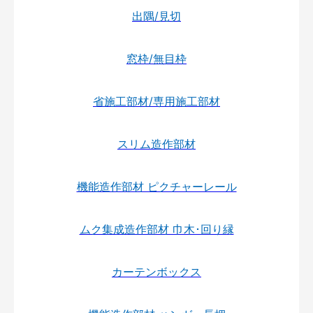
出隅/見切
窓枠/無目枠
省施工部材/専用施工部材
スリム造作部材
機能造作部材 ピクチャーレール
ムク集成造作部材 巾木･回り縁
カーテンボックス