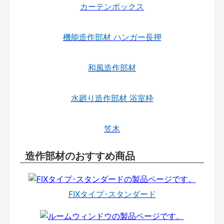
カーテンボックス
機能造作部材 ハンガー長押
和風造作部材
水廻り造作部材 浴室枠
笠木
造作部材のおすすめ商品
FIXタイプ･スタンダード