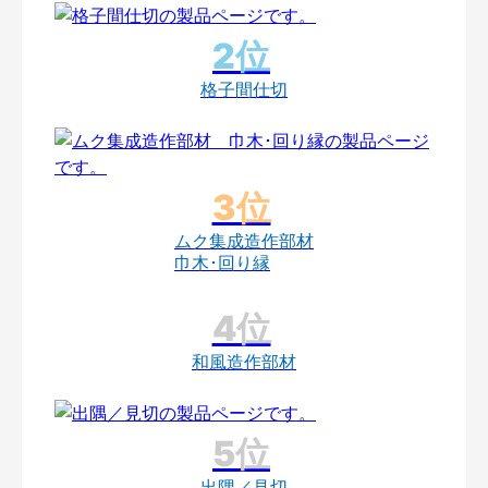
格子間仕切
ムク集成造作部材
巾木･回り縁
和風造作部材
出隅／見切