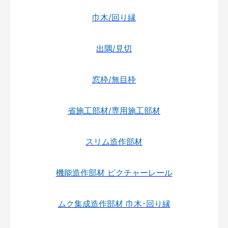
巾木/回り縁
出隅/見切
窓枠/無目枠
省施工部材/専用施工部材
スリム造作部材
機能造作部材 ピクチャーレール
ムク集成造作部材 巾木･回り縁