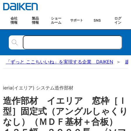
会社
製品
ショー
ログ
SNS
サポート
情報
情報
ルーム
イン
「ずっと ここちいいね」を実現する企業 DAIKEN
建
ieria(イエリア) システム造作部材
造作部材 イエリア 窓枠［Ｉ
型］固定式（アングルしゃくり
なし）（ＭＤＦ基材＋合板）