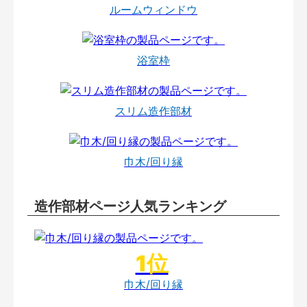
ルームウィンドウ
浴室枠
スリム造作部材
巾木/回り縁
造作部材ページ人気ランキング
巾木/回り縁