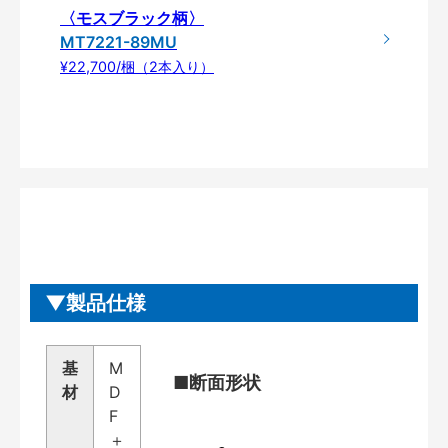
〈モスブラック柄〉
MT7221-89MU
¥22,700/梱（2本入り）
製品仕様
基
M
■断面形状
材
D
F
＋