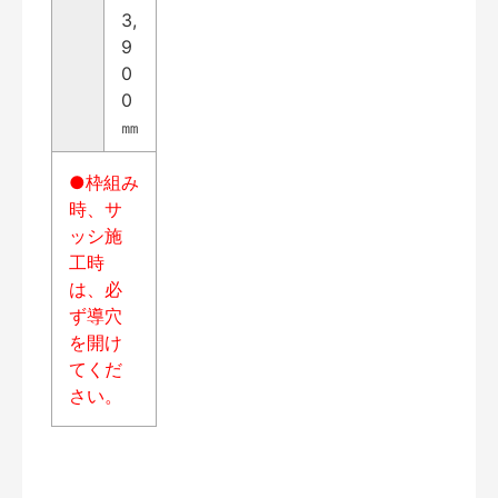
3,
9
0
0
㎜
●枠組み
時、サ
ッシ施
工時
は、必
ず導穴
を開け
てくだ
さい。