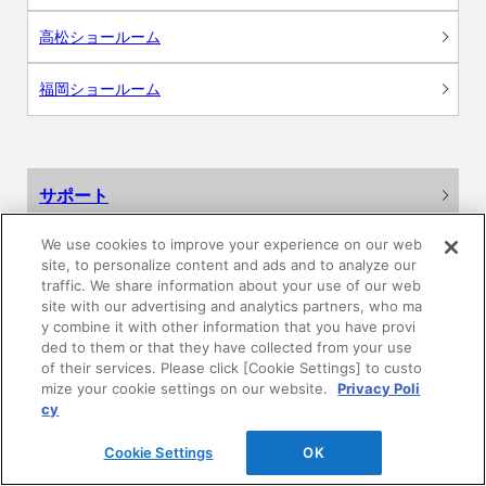
高松ショールーム
福岡ショールーム
サポート
We use cookies to improve your experience on our web
よくあるご質問
site, to personalize content and ads and to analyze our
traffic. We share information about your use of our web
カタログ閲覧・資料請求
site with our advertising and analytics partners, who ma
y combine it with other information that you have provi
ded to them or that they have collected from your use
各種データダウンロード
of their services. Please click [Cookie Settings] to custo
mize your cookie settings on our website.
Privacy Poli
WEB見積・各種シミュレーション
cy
Cookie Settings
OK
交換用部品の購入