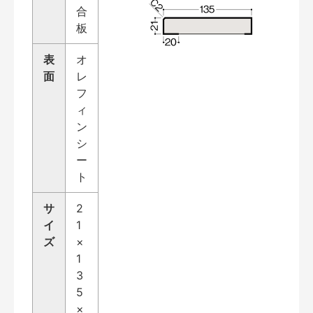
合
板
表
オ
面
レ
フ
ィ
ン
シ
ー
ト
サ
2
イ
1
ズ
×
1
3
5
×