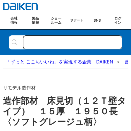
会社
製品
ショー
ログ
SNS
サポート
情報
情報
ルーム
イン
「ずっと ここちいいね」を実現する企業 DAIKEN
建
リモデル造作材
造作部材 床見切（１２Ｔ壁タ
イプ） １５厚 １９５０長
〈ソフトグレージュ柄〉