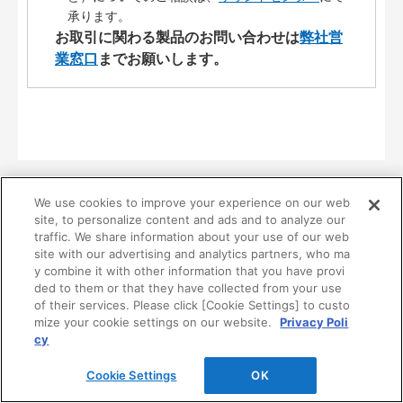
承ります。
お取引に関わる製品のお問い合わせは
弊社営
業窓口
までお願いします。
We use cookies to improve your experience on our web
site, to personalize content and ads and to analyze our
traffic. We share information about your use of our web
site with our advertising and analytics partners, who ma
y combine it with other information that you have provi
他にもフローリング・床材に関する情報が満載
ded to them or that they have collected from your use
of their services. Please click [Cookie Settings] to custo
mize your cookie settings on our website.
Privacy Poli
cy
Cookie Settings
OK
リフォームマガジン