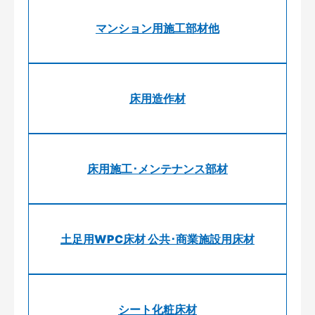
マンション用施工部材他
床用造作材
床用施工･メンテナンス部材
土足用WPC床材 公共･商業施設用床材
シート化粧床材