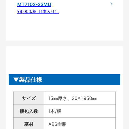
MT7102-23MU
¥9,000/梱（1本入り）
製品仕様
サイズ
15㎜厚さ、20×1,950㎜
梱包入数
1本/梱
基材
ABS樹脂