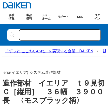
会社
製品
ショー
ログ
SNS
サポート
情報
情報
ルーム
イン
「ずっと ここちいいね」を実現する企業 DAIKEN
建
ieria(イエリア) システム造作部材
造作部材 イエリア ｔ９見切
Ｃ［縦用］ ３６幅 ３９００
長 〈モスブラック柄〉