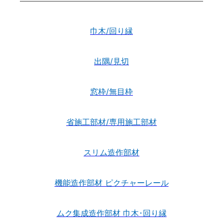
巾木/回り縁
出隅/見切
窓枠/無目枠
省施工部材/専用施工部材
スリム造作部材
機能造作部材 ピクチャーレール
ムク集成造作部材 巾木･回り縁