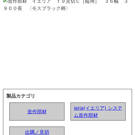
製品カテゴリ
ieria(イエリア) システ
造作部材
ム造作部材
出隅／見切