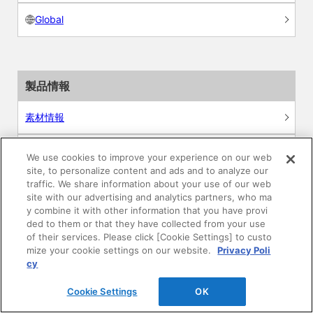
Global
製品情報
素材情報
建材製品情報 総合TOP
We use cookies to improve your experience on our web
site, to personalize content and ads and to analyze our
traffic. We share information about your use of our web
住宅向け
site with our advertising and analytics partners, who ma
y combine it with other information that you have provi
公共・商業施設向け
ded to them or that they have collected from your use
of their services. Please click [Cookie Settings] to custo
mize your cookie settings on our website.
Privacy Poli
リフォーム
cy
エンジニアリング情報
Cookie Settings
OK