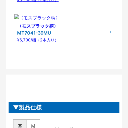
〈モスブラック柄〉
MT7041-39MU
¥6,700/梱（2本入り）
製品仕様
基
M