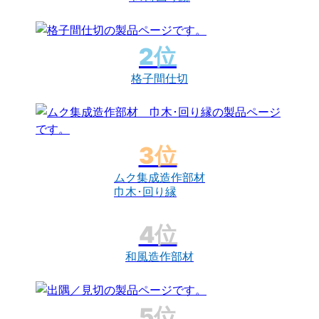
格子間仕切
ムク集成造作部材
巾木･回り縁
和風造作部材