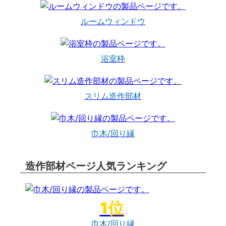
ルームウィンドウ
浴室枠
スリム造作部材
巾木/回り縁
造作部材ページ人気ランキング
巾木/回り縁