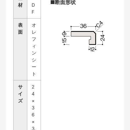
■断面形状
材
D
F
表
オ
面
レ
フ
ィ
ン
シ
ー
ト
サ
2
イ
4
ズ
×
3
6
×
3,