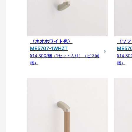
〈ネオホワイト色〉
〈ソフ
ME5707-1WHZT
ME57
¥14,300/梱（1セット入り）（ビス同
¥14,
梱）
梱）