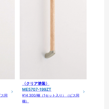
〈クリア塗装〉
ME5707-199ZT
ビス同
¥14,300/梱（1セット入り）（ビス同
梱）