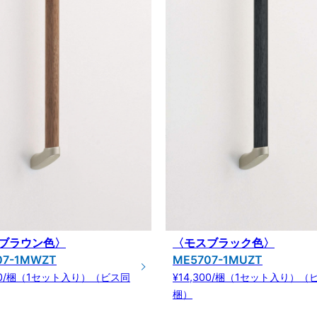
ブラウン色〉
〈モスブラック色〉
07-1MWZT
ME5707-1MUZT
300/梱（1セット入り）（ビス同
¥14,300/梱（1セット入り）（
梱）