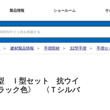
製品
情報
ショー
ルーム
サ
N
建材製品情報
手摺部材
32型手摺
手摺セ
型 Ｉ型セット 抗ウイ
ラック色〉 〈Ｔシルバ