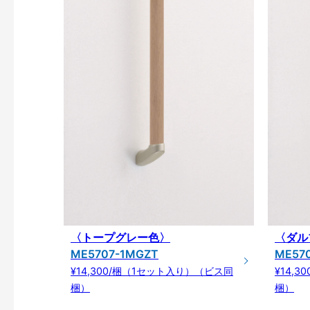
〈トープグレー色〉
〈ダル
ME5707-1MGZT
ME57
¥14,300/梱（1セット入り）（ビス同
¥14,
梱）
梱）