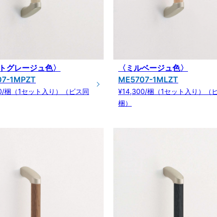
トグレージュ色〉
〈ミルベージュ色〉
07-1MPZT
ME5707-1MLZT
300/梱（1セット入り）（ビス同
¥14,300/梱（1セット入り）（
梱）