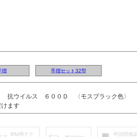
手摺
手摺セット32型
ト 抗ウイルス ６００Ｄ 〈モスブラック色〉 
だけます
BIM用テク
申請関係