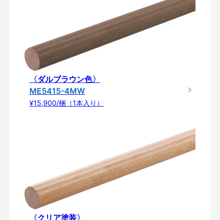
〈ダルブラウン色〉
ME5415-4MW
¥15,900/梱（1本入り）
〈クリア塗装〉