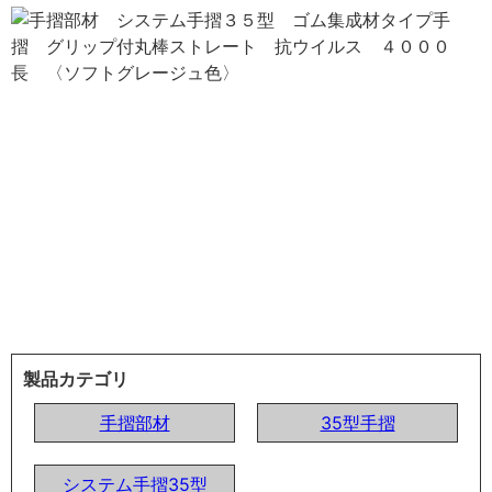
製品カテゴリ
手摺部材
35型手摺
システム手摺35型