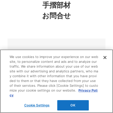
手摺部材
お問合せ
Webカタログの閲覧・請求は、下記のボタンか
We use cookies to improve your experience on our web
らご依頼いただけます。
site, to personalize content and ads and to analyze our
traffic. We share information about your use of our web
site with our advertising and analytics partners, who ma
y combine it with other information that you have provi
Webカタログの閲覧・請求
ded to them or that they have collected from your use
of their services. Please click [Cookie Settings] to custo
mize your cookie settings on our website.
Privacy Poli
cy
Cookie Settings
OK