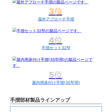
屋外アプローチ手摺
手摺セット32型
屋内用床付け手摺(35型用)
手摺部材製品ラインアップ