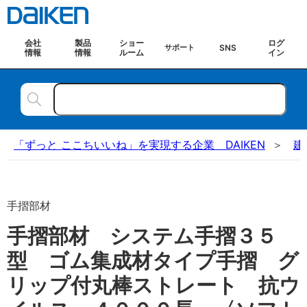
会社
製品
ショー
ログ
SNS
サポート
情報
情報
ルーム
イン
「ずっと ここちいいね」を実現する企業 DAIKEN
建
手摺部材
手摺部材 システム手摺３５
型 ゴム集成材タイプ手摺 グ
リップ付丸棒ストレート 抗ウ