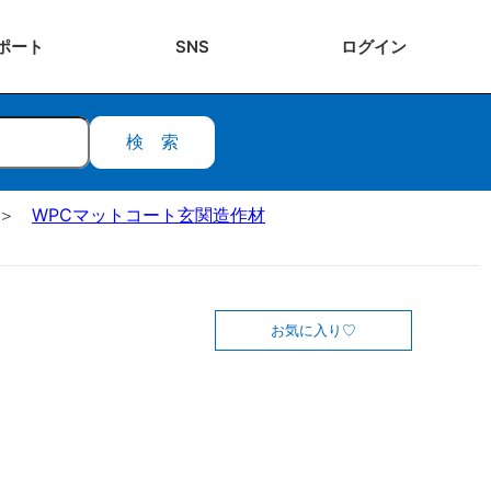
ポート
SNS
ログ
イン
検索
WPCマットコート玄関造作材
お気に入り