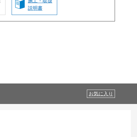
認
施工・取扱
説明書
お気に入り