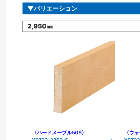
バリエーション
2,950㎜
〈ハードメープル50S〉
〈ウォ