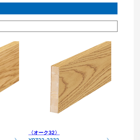
〈オーク32〉