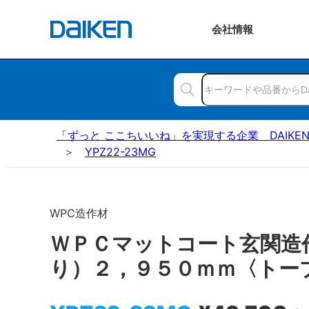
会社
情報
「ずっと ここちいいね」を実現する企業 DAIKE
YPZ22-23MG
WPC造作材
ＷＰＣマットコート玄関造
り）２，９５０ｍｍ〈トー