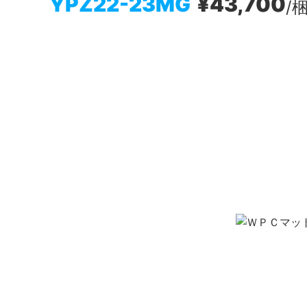
YPZ22-23MG
¥43,700
/