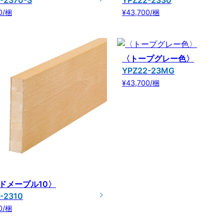
-2370-S
YPZ22-2330
0/梱
¥43,700/梱
〈トープグレー色〉
YPZ22-23MG
¥43,700/梱
ドメープル10〉
-2310
0/梱