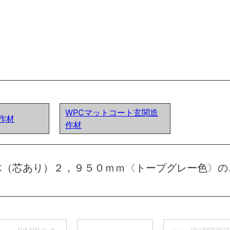
WPCマットコート玄関造
作材
作材
木（芯あり）２，９５０ｍｍ〈トープグレー色〉の