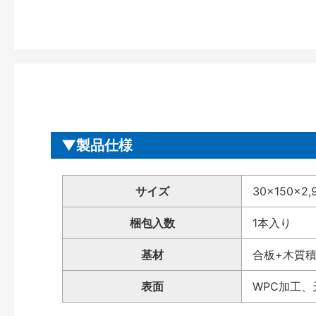
製品仕様
サイズ
30×150×2,
梱包入数
1本入り
基材
合板+木質
表面
WPC加工