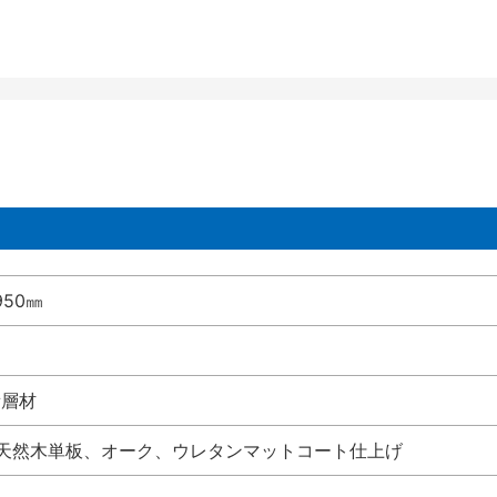
950㎜
積層材
、天然木単板、オーク、ウレタンマットコート仕上げ