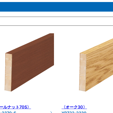
ールナット70S〉
〈オーク30〉