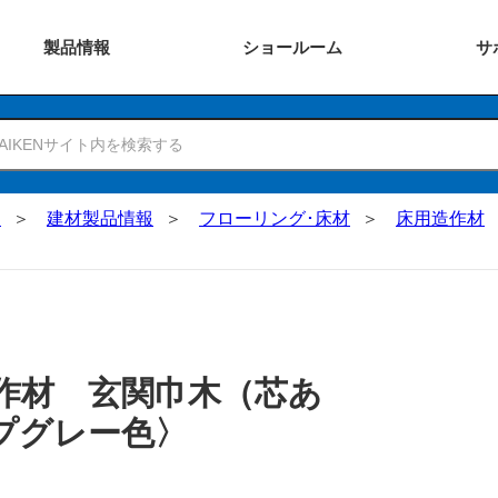
製品
情報
ショー
ルーム
サ
N
建材製品情報
フローリング･床材
床用造作材
作材 玄関巾木（芯あ
プグレー色〉