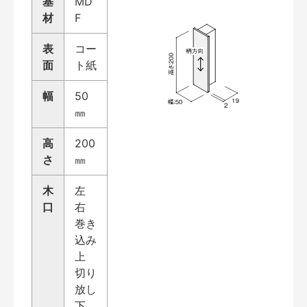
基
MD
材
F
表
コー
面
ト紙
幅
50
㎜
高
200
さ
㎜
木
左
口
右
巻き
込み
上
切り
放し
下