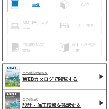
画像
CAD
BIM用テクスチ
図面PDF
ャー
申請関係認定
施工・取扱説
書類
明書
この製品の情報を
WEBカタログで
閲覧する
この製品の
設計・施工情報を
確認する