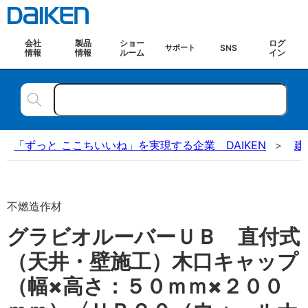
会社
製品
ショー
ログ
SNS
サポート
情報
情報
ルーム
イン
「ずっと ここちいいね」を実現する企業 DAIKEN
建
不燃造作材
グラビオルーバーＵＢ 直付式
（天井・壁施工）木口キャップ
（幅×高さ：５０ｍｍ×２００