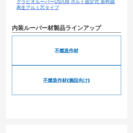
グラビオルーバーUS/UB ボルト固定式 新幹線
再生アルミ芯タイプ
内装ルーバー材製品ラインアップ
不燃造作材
不燃造作材(施設向け)