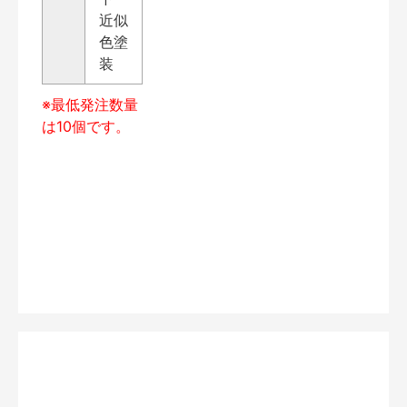
近似
色塗
装
※最低発注数量
は10個です。