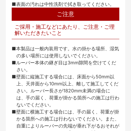
■表面の汚れは中性洗剤で拭き取ってください。
ご注意
ご採用・施工などにあたり、ご注意・ご理
解いただきたいこと
■本製品は一般内装用です。水の掛かる場所、湿気
の多い場所には使用しないでください。
■ルーバー本体の継ぎ目は3mm隙間を空けてくだ
さい。
■壁面に縦施工する場合には、床面から50mm以
上、天井面から10mm以上、離して施工してくだ
さい。ルーバー長さが1820mm未満の場合に
は、手の届く、荷重が掛かる箇所への施工は行わ
ないでください。
■壁面に横施工する場合には、手の届く、荷重が掛
かる箇所への施工は行わないでください。また、
自重によりルーバーの先端が垂れ下がるおそれが