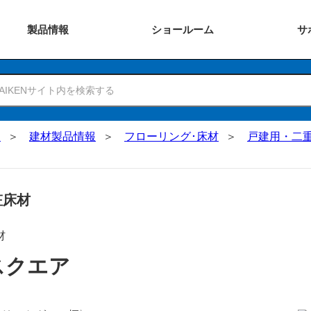
製品
情報
ショー
ルーム
サ
N
建材製品情報
フローリング･床材
戸建用・二
粧床材
材
スクエア