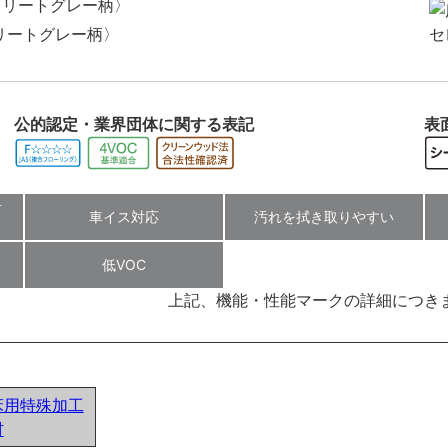
リートグレー柄〉
公的認定・業界団体に関する表記
表
対
車イス対応
汚れを拭き取りやすい
低VOC
上記、機能・性能マークの詳細につき
床用特殊加工
材