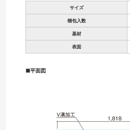
サイズ
梱包入数
基材
表面
■平面図