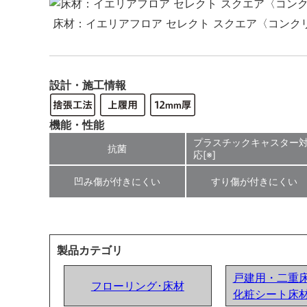
床材：イエリアフロア セレクト スクエア〈コンク
設計・施工情報
機能・性能
プラスチックキャスター
抗菌
応[※]
凹み傷が付きにくい
すり傷が付きにくい
製品カテゴリ
戸建用・二重
フローリング･床材
化粧シート床