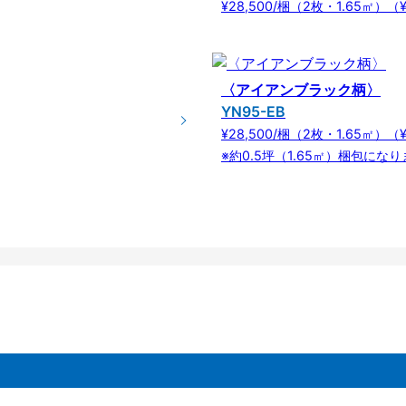
¥28,500/梱（2枚・1.65㎡）（¥
〈アイアンブラック柄〉
YN95-EB
¥28,500/梱（2枚・1.65㎡）（¥
※約0.5坪（1.65㎡）梱包にな