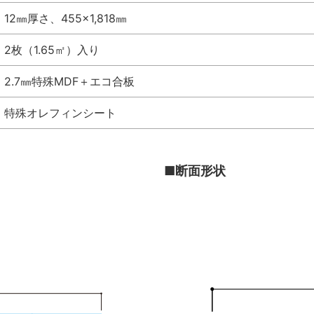
12㎜厚さ、455×1,818㎜
2枚（1.65㎡）入り
2.7㎜特殊MDF＋エコ合板
特殊オレフィンシート
■断面形状