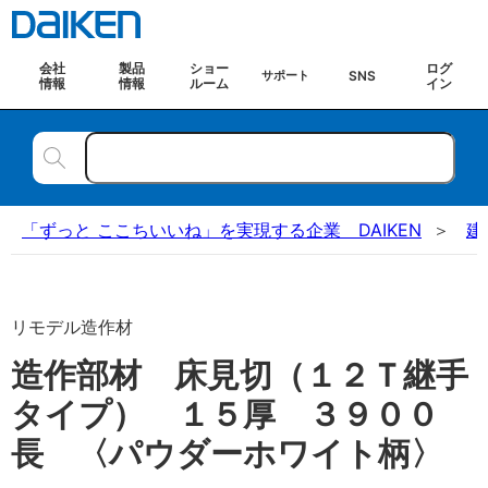
会社
製品
ショー
ログ
SNS
サポート
情報
情報
ルーム
イン
「ずっと ここちいいね」を実現する企業 DAIKEN
建
リモデル造作材
造作部材 床見切（１２Ｔ継手
タイプ） １５厚 ３９００
長 〈パウダーホワイト柄〉