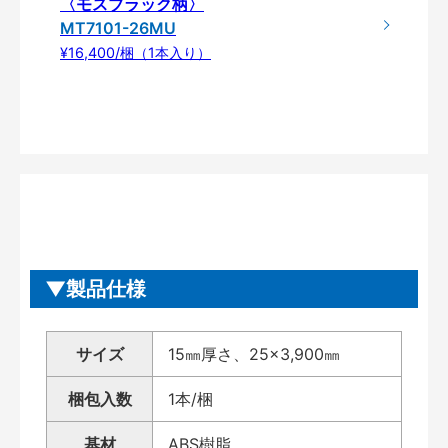
〈モスブラック柄〉
MT7101-26MU
¥16,400/梱（1本入り）
製品仕様
サイズ
15㎜厚さ、25×3,900㎜
梱包入数
1本/梱
基材
ABS樹脂