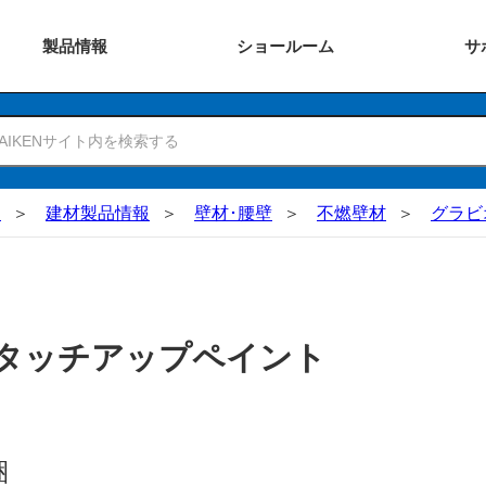
製品
情報
ショー
ルーム
サ
N
建材製品情報
壁材･腰壁
不燃壁材
グラビ
 タッチアップペイント
梱