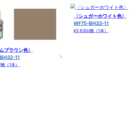
〈シュガーホワイト色〉
WF75-BH33-11
¥3,630/梱（1本）
ムブラウン色〉
BH32-11
0/梱（1本）