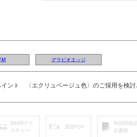
壁材
グラビオエッジ
ペイント 〈エクリュベージュ色〉のご採用を検討
BIM用テク
申請関係
図面PDF
スチャー
定書類