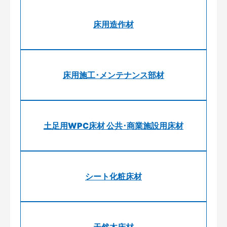
床用造作材
床用施工･メンテナンス部材
土足用WPC床材 公共･商業施設用床材
シート化粧床材