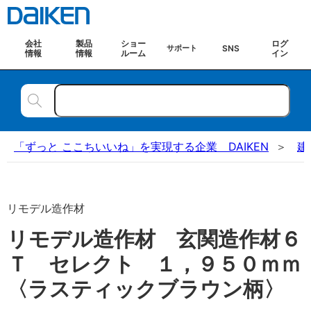
会社
製品
ショー
ログ
SNS
サポート
情報
情報
ルーム
イン
「ずっと ここちいいね」を実現する企業 DAIKEN
建
リモデル造作材
リモデル造作材 玄関造作材６
Ｔ セレクト １，９５０ｍｍ
〈ラスティックブラウン柄〉