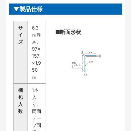
製品仕様
サ
6.3
■断面形状
イ
㎜厚
ズ
さ、
97×
157
×1,9
50
㎜
梱
1本
包
入
入
り、
数
両面
テー
プ同