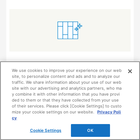
フローリング・床材のお手入れ
We use cookies to improve your experience on our web
site, to personalize content and ads and to analyze our
いつまでも美しく保つためのお手入れ方法や汚してしまった
traffic. We share information about your use of our web
時の対処方法などをご紹介します。
site with our advertising and analytics partners, who ma
y combine it with other information that you have provi
ded to them or that they have collected from your use
of their services. Please click [Cookie Settings] to custo
mize your cookie settings on our website.
Privacy Poli
cy
Cookie Settings
OK