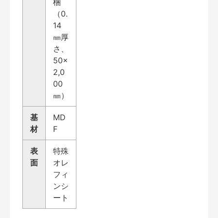
梱
（0.
14
㎜厚
さ、
50×
2,0
00
㎜）
基
MD
材
F
表
特殊
面
オレ
フィ
ンシ
ート