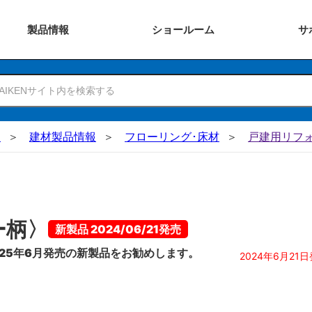
製品
情報
ショー
ルーム
サ
N
建材製品情報
フローリング･床材
戸建用リフ
ー柄〉
新製品 2024/06/21発売
25年6月発売の新製品をお勧めします。
2024年6月21