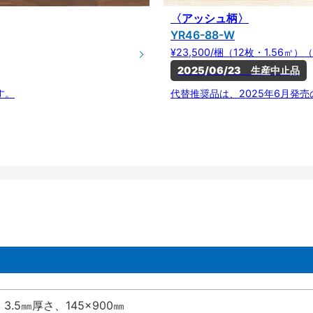
〈アッシュ柄〉
YR46-88-W
¥23,500/梱（12枚・1.56㎡）（
2025/06/23　生産中止品
す。
代替推奨品は、2025年6月発
3.5㎜厚さ、145×900㎜