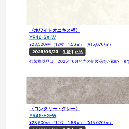
〈ホワイトオニキス柄〉
YR46-SX-W
¥23,500/梱（12枚・1.56㎡）（¥15,070/㎡）
2025/06/23　生産中止品
代替推奨品は、2025年6月発売の新製品をお勧めしま
〈コンクリートグレー〉
YR46-EG-W
¥23,500/梱（12枚・1.56㎡）（¥15,070/㎡）