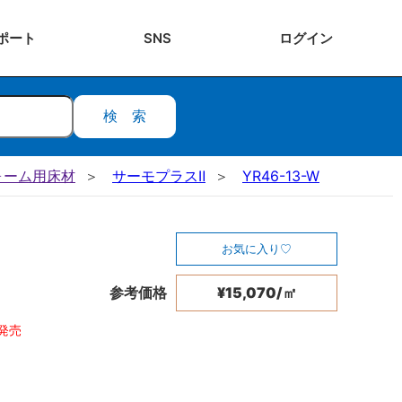
ポート
SNS
ログ
イン
検索
ォーム用床材
サーモプラスⅡ
YR46-13-W
お気に入り
参考価格
¥15,070/㎡
日発売