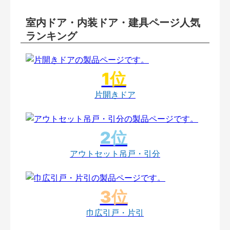
室内ドア・内装ドア・建具ページ人気
ランキング
片開きドア
アウトセット吊戸・引分
巾広引戸・片引