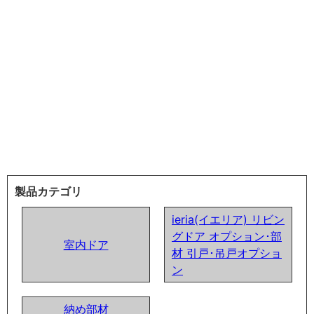
製品カテゴリ
ieria(イエリア) リビン
グドア オプション･部
室内ドア
材 引戸･吊戸オプショ
ン
納め部材