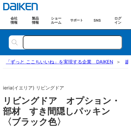
会社
製品
ショー
ログ
SNS
サポート
情報
情報
ルーム
イン
「ずっと ここちいいね」を実現する企業 DAIKEN
建
ieria(イエリア) リビングドア
リビングドア オプション・
部材 すき間隠しパッキン
〈ブラック色〉