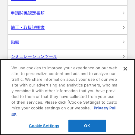
申請関係認定書類
施工・取扱説明書
動画
シミュレーションツール
We use cookies to improve your experience on our web
24時間換気システム〈エアスマート〉
簡易設計見積ソフト
site, to personalize content and ads and to analyze our
traffic. We share information about your use of our web
site with our advertising and analytics partners, who ma
R&Dセンター環境測定・分析サービス
y combine it with other information that you have provi
ded to them or that they have collected from your use
商品マスター申し込み
of their services. Please click [Cookie Settings] to custo
mize your cookie settings on our website.
Privacy Poli
cy
Cookie Settings
OK