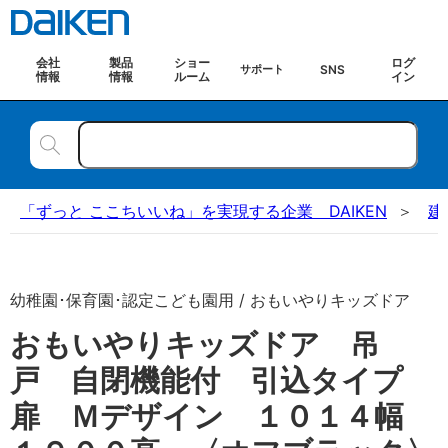
会社
製品
ショー
ログ
SNS
サポート
情報
情報
ルーム
イン
「ずっと ここちいいね」を実現する企業 DAIKEN
建
幼稚園･保育園･認定こども園用 / おもいやりキッズドア
おもいやりキッズドア 吊
戸 自閉機能付 引込タイプ
扉 Ｍデザイン １０１４幅