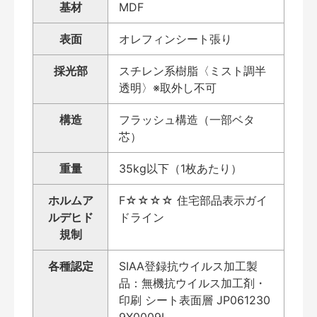
基材
MDF
表面
オレフィンシート張り
採光部
スチレン系樹脂〈ミスト調半
透明〉※取外し不可
構造
フラッシュ構造（一部ベタ
芯）
重量
35kg以下（1枚あたり）
ホルムア
F☆☆☆☆ 住宅部品表示ガイ
ルデヒド
ドライン
規制
各種認定
SIAA登録抗ウイルス加工製
品：無機抗ウイルス加工剤・
印刷 シート表面層 JP061230
9X0009L