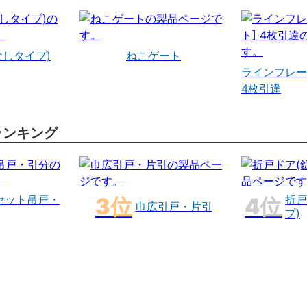
なしタイプ)
ねこゲート
ラインフレー
4枚引違
ランキング
セット吊戸・
折戸
巾広引戸・片引
プ)