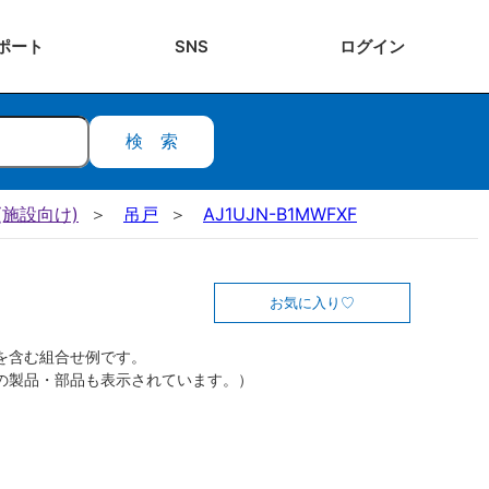
ポート
SNS
ログ
イン
検索
施設向け)
吊戸
AJ1UJN-B1MWFXF
お気に入り
を含む組合せ例です。
の製品・部品も表示されています。）