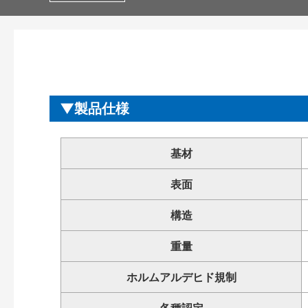
製品仕様
基材
表面
構造
重量
ホルムアルデヒド規制