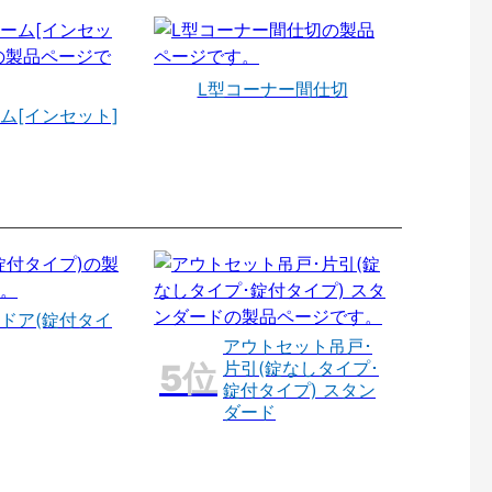
L型コーナー間仕切
ム[インセット]
ドア(錠付タイ
アウトセット吊戸･
片引(錠なしタイプ･
錠付タイプ) スタン
ダード