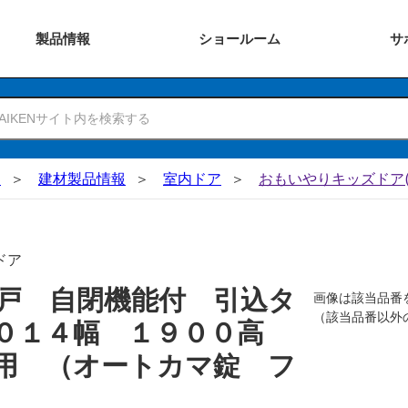
製品
情報
ショー
ルーム
サ
N
建材製品情報
室内ドア
おもいやりキッズドア(
ドア
戸 自閉機能付 引込タ
画像は該当品番
（該当品番以外
１０１４幅 １９００高
用 （オートカマ錠 フ