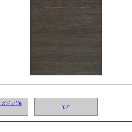
ズドア(施
吊戸