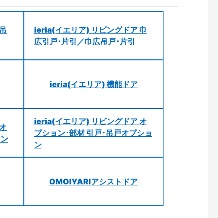
 吊
ieria(イエリア) リビングドア 巾
広引戸･片引／巾広吊戸･片引
ieria(イエリア) 機能ドア
ieria(イエリア) リビングドア オ
 オ
プション･部材 引戸･吊戸オプショ
ョン
ン
OMOIYARIアシストドア