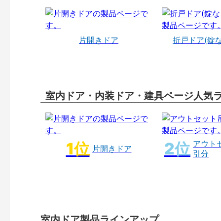
片開きドア
折戸ドア(錠
室内ドア・内装ドア・建具ページ人気
アウト
片開きドア
引分
室内ドア製品ラインアップ