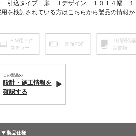
付 引込タイプ 扉 Ｊデザイン １０１４幅 
採用を検討されている方はこちらから製品の情報が
BIM用テク
申請関係
図面PDF
スチャー
定書類
この製品の
設計・施工情報を
確認する
製品仕様