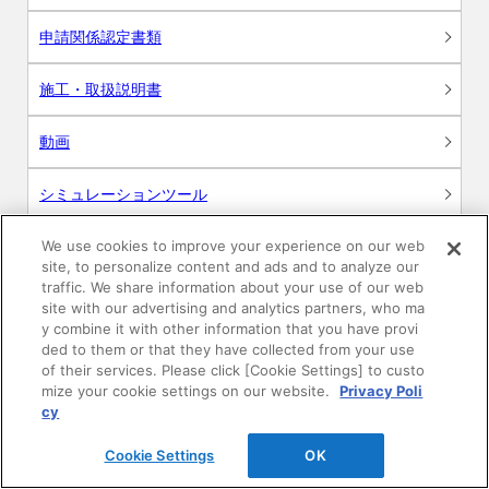
申請関係認定書類
施工・取扱説明書
動画
シミュレーションツール
24時間換気システム〈エアスマート〉
We use cookies to improve your experience on our web
簡易設計見積ソフト
site, to personalize content and ads and to analyze our
traffic. We share information about your use of our web
R&Dセンター環境測定・分析サービス
site with our advertising and analytics partners, who ma
y combine it with other information that you have provi
ded to them or that they have collected from your use
商品マスター申し込み
of their services. Please click [Cookie Settings] to custo
mize your cookie settings on our website.
Privacy Poli
cy
Cookie Settings
OK