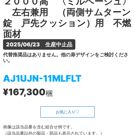
２０００高 〈ミルベージュ〉
左右兼用 （両側サムターン
錠 戸先クッション）用 不燃
面材
2025/06/23　生産中止品
代替推奨品はありません。他の扉デザインをご検討くださ
い。
AJ1UJN-11MLFLT
¥167,300
梱
お気に入り
画像は該当品番を含む組合せ例です。
（該当品番以外の製品・部品も表示されています。）