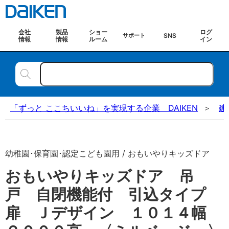
会社
製品
ショー
ログ
SNS
サポート
情報
情報
ルーム
イン
「ずっと ここちいいね」を実現する企業 DAIKEN
建
幼稚園･保育園･認定こども園用 / おもいやりキッズドア
おもいやりキッズドア 吊
戸 自閉機能付 引込タイプ
扉 Ｊデザイン １０１４幅