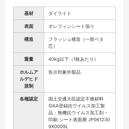
基材
ダイライト
表面
オレフィンシート張り
構造
フラッシュ構造（一部ベタ
芯）
重量
40kg以下（1枚あたり）
ホルムア
告示対象外製品
ルデヒド
規制
各種認定
国土交通大臣認定不燃材料
SIAA登録抗ウイルス加工製
品：無機抗ウイルス加工剤・
印刷 シート表面層 JP061230
9X0009L