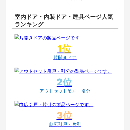
室内ドア・内装ドア・建具ページ人気
ランキング
片開きドア
アウトセット吊戸・引分
巾広引戸・片引