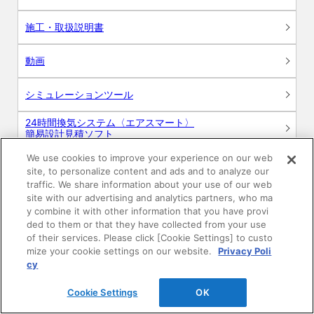
施工・取扱説明書
動画
シミュレーションツール
24時間換気システム〈エアスマート〉
簡易設計見積ソフト
We use cookies to improve your experience on our web
R&Dセンター環境測定・分析サービス
site, to personalize content and ads and to analyze our
traffic. We share information about your use of our web
商品マスター申し込み
site with our advertising and analytics partners, who ma
y combine it with other information that you have provi
ded to them or that they have collected from your use
of their services. Please click [Cookie Settings] to custo
mize your cookie settings on our website.
Privacy Poli
cy
Cookie Settings
OK
電子公告
このWEBサイトについて