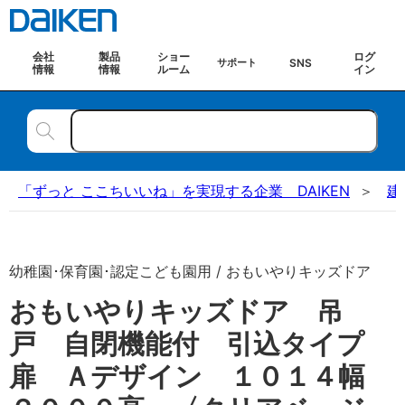
会社
製品
ショー
ログ
SNS
サポート
情報
情報
ルーム
イン
「ずっと ここちいいね」を実現する企業 DAIKEN
建
幼稚園･保育園･認定こども園用 / おもいやりキッズドア
おもいやりキッズドア 吊
戸 自閉機能付 引込タイプ
扉 Ａデザイン １０１４幅