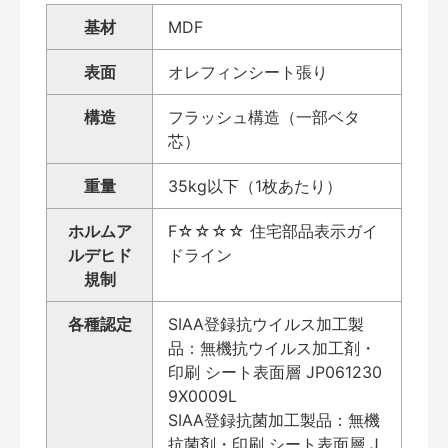
基材
MDF
表面
オレフィンシート張り
構造
フラッシュ構造（一部ベタ
芯）
重量
35kg以下（1枚あたり）
ホルムア
F☆☆☆☆ 住宅部品表示ガイ
ルデヒド
ドライン
規制
各種認定
SIAA登録抗ウイルス加工製
品：無機抗ウイルス加工剤・
印刷 シート表面層 JP061230
9X0009L
SIAA登録抗菌加工製品：無機
抗菌剤・印刷 シート表面層 J