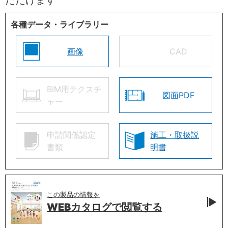
各種データ・ライブラリー
画像
CAD
BIM用テクスチ
図面PDF
ャー
申請関係認定
施工・取扱説
書類
明書
この製品の情報を
WEBカタログで
閲覧する