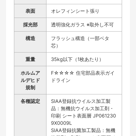
表面
オレフィンシート張り
採光部
透明強化ガラス ※取外し不可
構造
フラッシュ構造（一部ベタ
芯）
重量
35kg以下（1枚あたり）
ホルムア
F☆☆☆☆ 住宅部品表示ガイ
ルデヒド
ドライン
規制
各種認定
SIAA登録抗ウイルス加工製
品：無機抗ウイルス加工剤・
印刷 シート表面層 JP061230
9X0009L
SIAA登録抗菌加工製品：無機