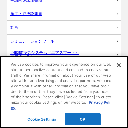
施工・取扱説明書
動画
シミュレーションツール
24時間換気システム〈エアスマート〉
簡易設計見積ソフト
We use cookies to improve your experience on our web
R&Dセンター環境測定・分析サービス
site, to personalize content and ads and to analyze our
traffic. We share information about your use of our web
site with our advertising and analytics partners, who ma
商品マスター申し込み
y combine it with other information that you have provi
ded to them or that they have collected from your use
of their services. Please click [Cookie Settings] to custo
mize your cookie settings on our website.
Privacy Poli
cy
Cookie Settings
OK
電子公告
このWEBサイトについて