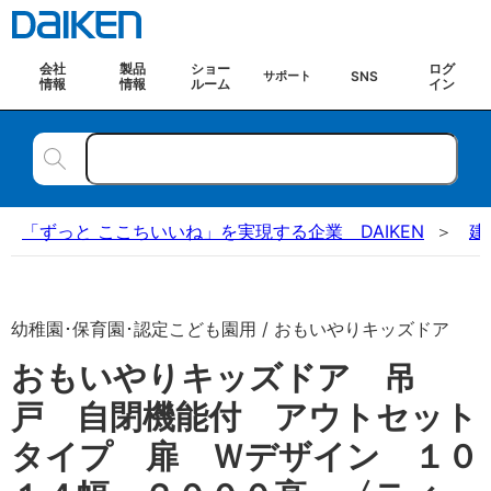
会社
製品
ショー
ログ
SNS
サポート
情報
情報
ルーム
イン
「ずっと ここちいいね」を実現する企業 DAIKEN
建
幼稚園･保育園･認定こども園用 / おもいやりキッズドア
おもいやりキッズドア 吊
戸 自閉機能付 アウトセット
タイプ 扉 Ｗデザイン １０